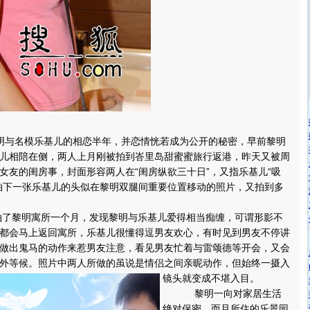
与名模乐基儿的相恋半年，并恋情恍若成为公开的秘密，早前黎明
儿相陪在侧，两人上月刚被拍到峇里岛甜蜜蜜旅行返港，昨天又被周
女友的闺房事，封面形容两人在“闺房纵欲三十日”，又指乐基儿“吸
拍下一张乐基儿的头似在黎明双腿间重要位置移动的照片，又拍到多
黎明寓所一个月，发现黎明与乐基儿爱得相当痴缠，可谓形影不
都会马上返回寓所，乐基儿很懂得逗男友欢心，有时见到男友不停讲
做出鬼马的动作来惹男友注意，看见男友忙着与雷颂德等开会，又会
外等候。
照片中两人所做的虽说是情侣之间亲昵动作，但始终一摄入
镜头就变成不堪入目。
黎明一向对家居生活
绝对保密，而且所住的乐景园