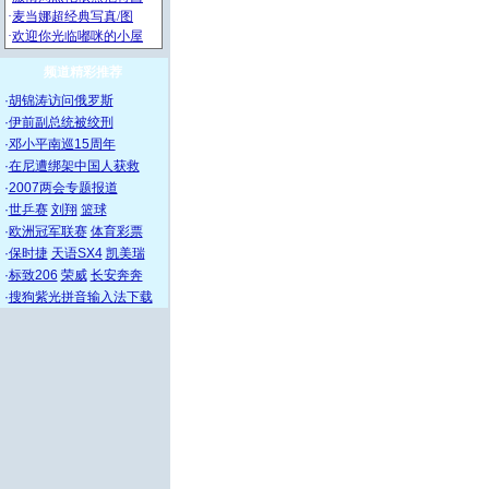
频道精彩推荐
·
胡锦涛访问俄罗斯
·
伊前副总统被绞刑
·
邓小平南巡15周年
·
在尼遭绑架中国人获救
·
2007两会专题报道
·
世乒赛
刘翔
篮球
·
欧洲冠军联赛
体育彩票
·
保时捷
天语SX4
凯美瑞
·
标致206
荣威
长安奔奔
·
搜狗紫光拼音输入法下载