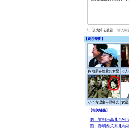
设为辩论话题
【
娱乐辣图
】
内地最喜性爱的女星
万人
小丫青涩童年照曝光
女星
【
相关链接
】
·
图：黎明乐基儿亲密
·
图：黎明偕乐基儿彻夜