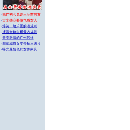
·
韩红初恋竟是王菲前男友
·
吉米整容要做气质女人
·
爆笑：娱乐圈的潜规则
·
裸聊女孩自爆业内规则
·
青春激情的广州靓妹
·
郭富城前女友去拍三级片
·
曝光最情色的女体家具