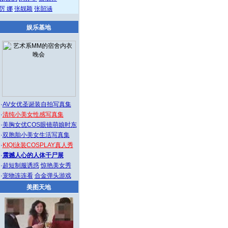
厉 娜
张靓颖
张韶涵
娱乐基地
·
AV女优圣诞装自拍写真集
·
清纯小美女性感写真集
·
美胸女优COS眼镜萌娘时东
·
双胞胎小美女生活写真集
·
KIQI泳装COSPLAY真人秀
·
震撼人心的人体干尸展
·
超短制服诱惑
惊艳美女秀
·
宠物连连看
合金弹头游戏
美图天地