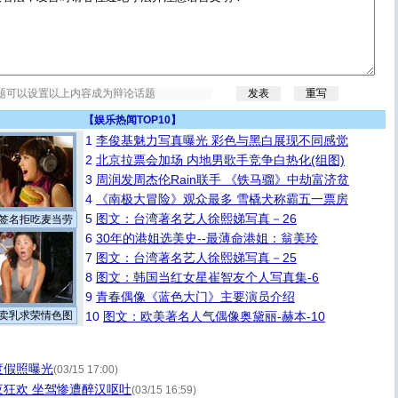
【
娱乐热闻TOP10
】
1
李俊基魅力写真曝光 彩色与黑白展现不同感觉
2
北京拉票会加场 内地男歌手竞争白热化(组图)
3
周润发周杰伦Rain联手 《铁马骝》中劫富济贫
4
《南极大冒险》观众最多 雪橇犬称霸五一票房
5
图文：台湾著名艺人徐熙娣写真－26
签名拒吃麦当劳
6
30年的港姐选美史--最薄命港姐：翁美玲
7
图文：台湾著名艺人徐熙娣写真－25
8
图文：韩国当红女星崔智友个人写真集-6
9
青春偶像《蓝色大门》主要演员介绍
卖乳求荣情色图
10
图文：欧美著名人气偶像奥黛丽-赫本-10
度假照曝光
(03/15 17:00)
狂欢 坐驾惨遭醉汉呕吐
(03/15 16:59)