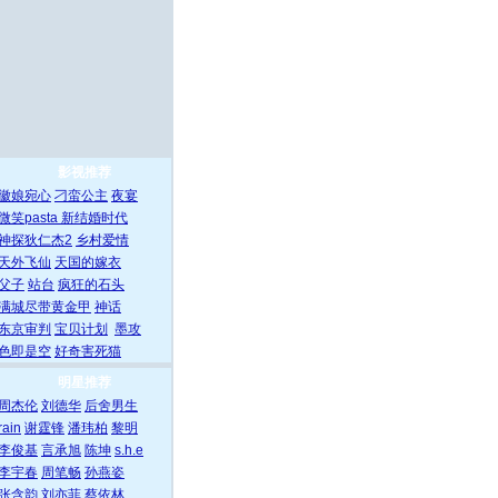
影视推荐
徽娘宛心
刁蛮公主
夜宴
微笑pasta
新结婚时代
神探狄仁杰2
乡村爱情
天外飞仙
天国的嫁衣
父子
站台
疯狂的石头
满城尽带黄金甲
神话
东京审判
宝贝计划
墨攻
色即是空
好奇害死猫
明星推荐
周杰伦
刘德华
后舍男生
rain
谢霆锋
潘玮柏
黎明
李俊基
言承旭
陈坤
s.h.e
李宇春
周笔畅
孙燕姿
张含韵
刘亦菲
蔡依林