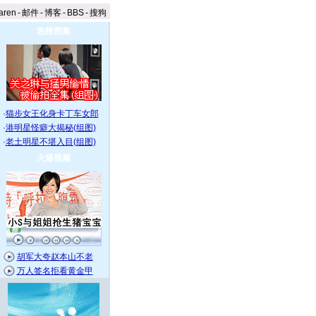
aren
-
邮件
-
博客
-
BBS
-
搜狗
热辣图集
·
猫步女王化身卡丁车女郎
·
港明星怪癖大揭秘(组图)
·
老土明星不堪入目(组图)
火爆视频
胡军大夸赵本山不老
万人签名拒看黄金甲