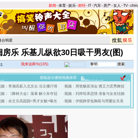
新闻
-
体育
-
娱乐
-
财经
-
IT
-
汽车
-
房产
-
女人
-
TV
-
chin
港台明星
房乐 乐基儿纵欲30日吸干男友(图)
我来说两句
(105)
31
搜狐娱乐播报视频推荐
视频：李湘高薪入北京台 当主播疗情
·
视频：周笔畅首演会 携王力宏秀舞技
视频：《舞林大会》落幕 解小东夺冠
·
视频：刘烨坦承恋情 准备与女友结婚
视频：余文乐高园园<男才女貌>曝光
·
视频：伊能静穿低胸装与周董扯关系
】