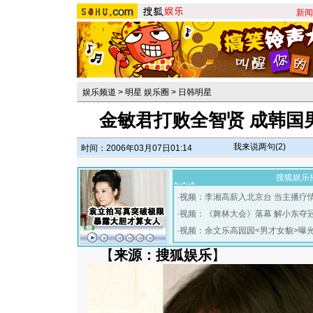
新闻
娱乐频道
>
明星 娱乐圈
>
日韩明星
金敏君打败全智贤 成韩国
我来说两句(
2
)
时间：2006年03月07日01:14
搜狐娱乐
·
视频：李湘高薪入北京台 当主播疗
·
视频：《舞林大会》落幕 解小东夺
·
视频：余文乐高园园<男才女貌>曝
【
来源：搜狐娱乐
】