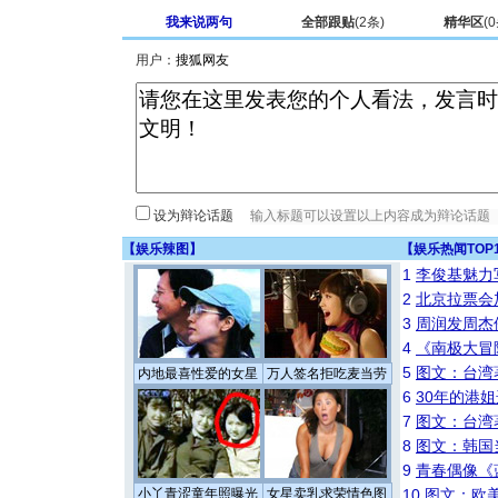
我来说两句
全部跟贴
(
2
条)
精华区
(
0
用户：
设为辩论话题
【
娱乐辣图
】
【
娱乐热闻TOP
1
李俊基魅力
2
北京拉票会
3
周润发周杰
4
《南极大冒
5
图文：台湾
内地最喜性爱的女星
万人签名拒吃麦当劳
6
30年的港
7
图文：台湾
8
图文：韩国
9
青春偶像《
小丫青涩童年照曝光
女星卖乳求荣情色图
10
图文：欧美