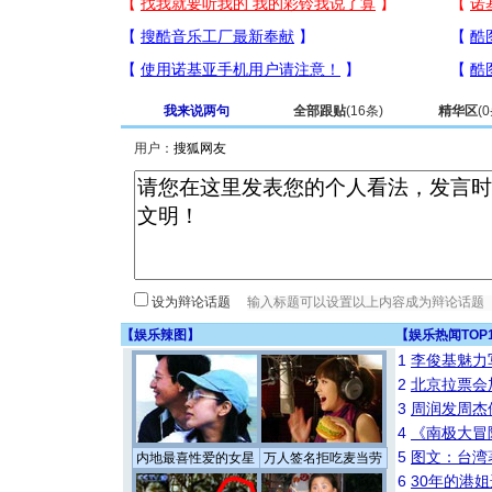
我来说两句
全部跟贴
(
16
条)
精华区
(
0
用户：
设为辩论话题
【
娱乐辣图
】
【
娱乐热闻TOP
1
李俊基魅力
2
北京拉票会
3
周润发周杰
4
《南极大冒
5
图文：台湾
内地最喜性爱的女星
万人签名拒吃麦当劳
6
30年的港