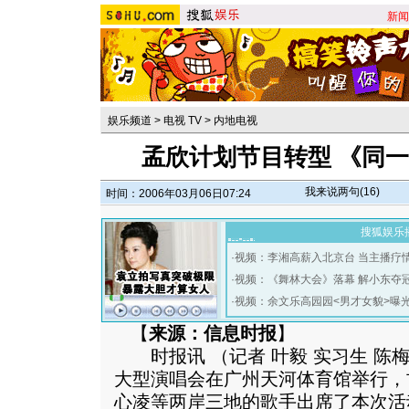
新闻
娱乐频道
>
电视 TV
>
内地电视
孟欣计划节目转型 《同一
我来说两句(
16
)
时间：2006年03月06日07:24
搜狐娱乐
·
视频：李湘高薪入北京台 当主播疗
·
视频：《舞林大会》落幕 解小东夺
·
视频：余文乐高园园<男才女貌>曝
【
来源：信息时报
】
时报讯 （记者 叶毅 实习生 陈梅
大型演唱会在广州天河体育馆举行，
心凌等两岸三地的歌手出席了本次活