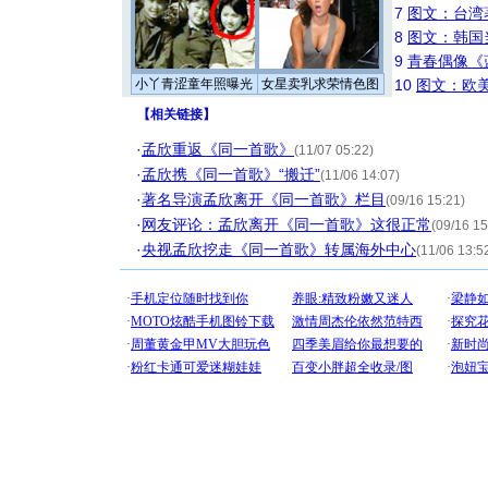
7
图文：台湾
8
图文：韩国
9
青春偶像《
小丫青涩童年照曝光
女星卖乳求荣情色图
10
图文：欧美
【
相关链接
】
·
孟欣重返《同一首歌》
(11/07 05:22)
·
孟欣携《同一首歌》“搬迁”
(11/06 14:07)
·
著名导演孟欣离开《同一首歌》栏目
(09/16 15:21)
·
网友评论：孟欣离开《同一首歌》这很正常
(09/16 15
·
央视孟欣挖走《同一首歌》转属海外中心
(11/06 13:5