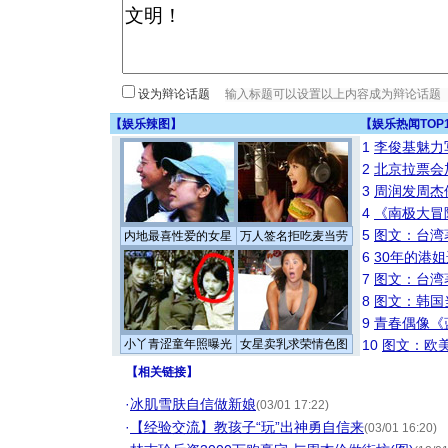
设为辩论话题
【
娱乐辣图
】
【
娱乐热闻TOP
1
李俊基魅力
2
北京拉票会
3
周润发周杰
4
《南极大冒
5
图文：台湾
内地最喜性爱的女星
万人签名拒吃麦当劳
6
30年的港
7
图文：台湾
8
图文：韩国
9
青春偶像《
小丫青涩童年照曝光
女星卖乳求荣情色图
10
图文：欧美
【
相关链接
】
·
冰肌雪肤自信做新娘
(03/01 17:22)
·
【经验交流】教孩子“玩”出神勇自信来
(03/01 16:20)