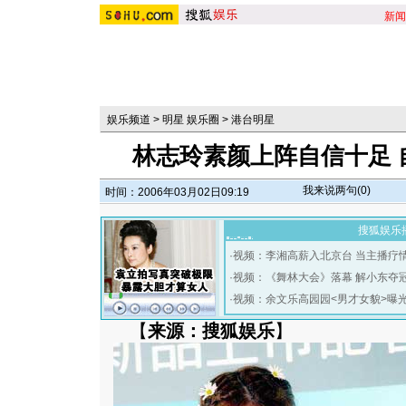
新闻
娱乐频道
>
明星 娱乐圈
>
港台明星
林志玲素颜上阵自信十足 
我来说两句(
0
)
时间：2006年03月02日09:19
搜狐娱乐
·
视频：李湘高薪入北京台 当主播疗
·
视频：《舞林大会》落幕 解小东夺
·
视频：余文乐高园园<男才女貌>曝
【
来源：搜狐娱乐
】