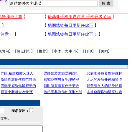
说两句
】 【
热点排行
】 【
推荐
】 【字体：
大
中
小
】 【
打印
】 【
关闭
】
匿名发出：
言文明。