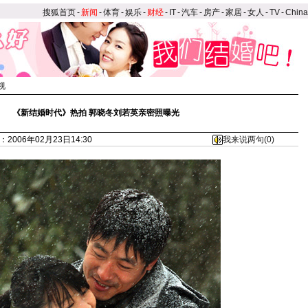
搜狐首页
-
新闻
-
体育
-
娱乐
-
财经
-
IT
-
汽车
-
房产
-
家居
-
女人
-
TV
-
Chin
视
《新结婚时代》热拍 郭晓冬刘若英亲密照曝光
2006年02月23日14:30
我来说两句(
0
)