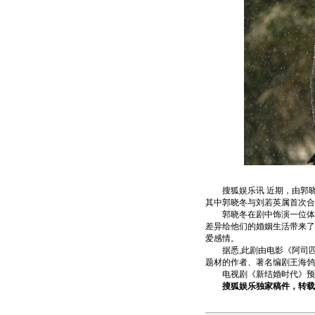
搜狐娱乐讯 近期，由郭
其中郭晓冬与刘若英属首次合
郭晓冬在剧中饰演一位体贴
差异给他们的婚姻生活带来
爱感情。
据悉,此剧由电影《阿司匹
题材的作者、著名编剧王海鸰
电视剧《新结婚时代》预计3
搜狐娱乐独家稿件，转载