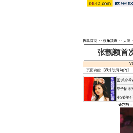
搜狐首页
>>
娱乐频道
>>
大陆
张靓颖首次
Y
页面功能 【
我来说两句(
2
)
】 
图:关咏
章子怡愿为
小S婆婆
金巧巧：