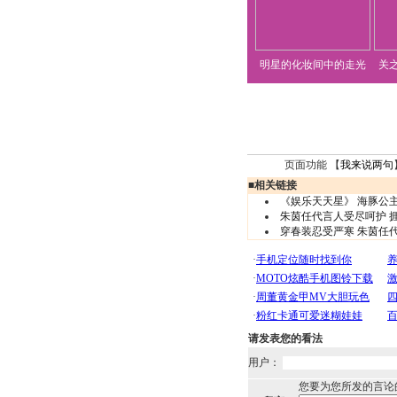
明星的化妆间中的走光
关
页面功能 【
我来说两句
■
相关链接
《娱乐天天星》 海豚公
朱茵任代言人受尽呵护 捱
穿春装忍受严寒 朱茵任代
请发表您的看法
用户：
您要为您所发的言论