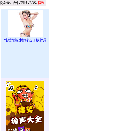
校友录
-
邮件
-
商城
-
BBS
-
搜狗