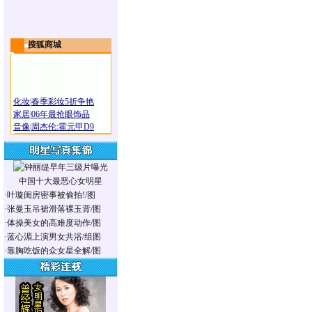
搜狐商城
化妆
|
春季彩妆5折争艳
家居
|
06年最抢眼饰品
音像
|
周杰伦:霍元甲D9
中国十大最恶心女明星
·
叶璇闺房密事被偷拍!/图
·
张曼玉吊裙滑落裸玉背/图
·
体操美女的高难度动作/图
·
蓝心湄上演男女共浴/组图
·
靠胸吃饭的众女星全解/图