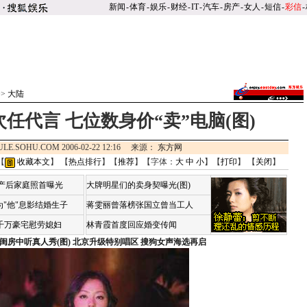
新闻
-
体育
-
娱乐
-
财经
-
IT
-
汽车
-
房产
-
女人
-
短信
-
彩信
-
>>
大陆
任代言 七位数身价“卖”电脑(图)
ULE.SOHU.COM 2006-02-22 12:16 来源：
东方网
【
收藏本文
】 【
热点排行
】【
推荐
】【字体：
大
中
小
】【
打印
】 【
关闭
】
荷产后家庭照首曝光
大牌明星们的卖身契曝光(图)
"他"息影结婚生子
蒋雯丽曾落榜张国立曾当工人
4千万豪宅慰劳媳妇
林青霞首度回应婚变传闻
闺房中听真人秀(图)
北京升级特别唱区 搜狗女声海选再启