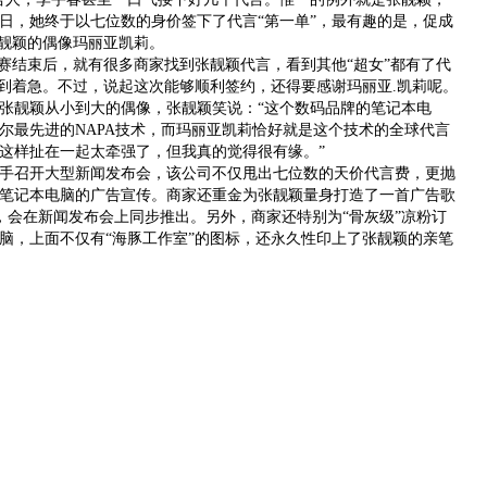
日，她终于以七位数的身价签下了代言“第一单”，最有趣的是，促成
张靓颖的偶像玛丽亚凯莉。
结束后，就有很多商家找到张靓颖代言，看到其他“超女”都有了代
感到着急。不过，说起这次能够顺利签约，还得要感谢玛丽亚.凯莉呢。
张靓颖从小到大的偶像，张靓颖笑说：“这个数码品牌的笔记本电
尔最先进的NAPA技术，而玛丽亚凯莉恰好就是这个技术的全球代言
这样扯在一起太牵强了，但我真的觉得很有缘。”
召开大型新闻发布会，该公司不仅甩出七位数的天价代言费，更抛
笔记本电脑的广告宣传。商家还重金为张靓颖量身打造了一首广告歌
，会在新闻发布会上同步推出。另外，商家还特别为“骨灰级”凉粉订
本电脑，上面不仅有“海豚工作室”的图标，还永久性印上了张靓颖的亲笔