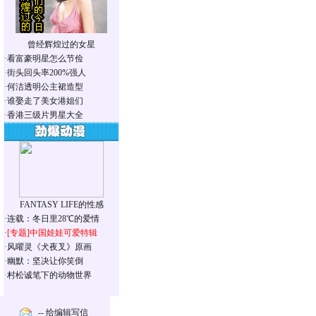
曾经辉煌过的女星
·
看富豪明星怎么节俭
·
街头回头率200%强人
·
何洁透明公主裙造型
·
谁娶走了美女港姐们
·
香港三级片男星大全
FANTASY LIFE的性感
·
连载：冬日里28℃的爱情
·
[专题]
中国娃娃可爱特辑
·
风曜灵《犬夜叉》原画
·
幽默：坚决让你笑倒
·
村松诚笔下的动物世界
-- 给编辑写信