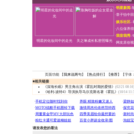
·
明星新闻
-
·
章子怡中田
·
娱乐社区
-
·
八位保养得
·
我音我秀
-
明星的化妆间中的走光
关之琳成长私密照曝光
·
网友原创视
页面功能 【
我来说两句
】【
热点排行
】【
推荐
】【字体
■
相关链接
《深海长眠》男主角出演《霍乱时期的爱情》
(02/21 08:16
《哈利-波特4》导演执导马尔克斯名著《霍乱》
(10/14 11:
请发表您的看法