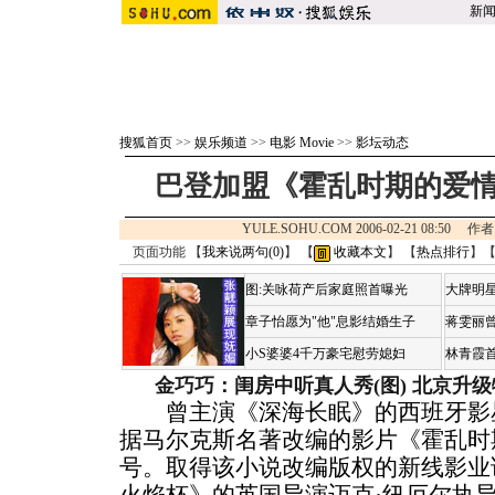
新
搜狐首页
>>
娱乐频道
>>
电影 Movie
>>
影坛动态
巴登加盟《霍乱时期的爱情
YULE.SOHU.COM 2006-02-21 08:5
页面功能 【
我来说两句(
0
)
】 【
收藏本文
】 【
热点排行
】
图:关咏荷产后家庭照首曝光
大牌明星
章子怡愿为"他"息影结婚生子
蒋雯丽
小S婆婆4千万豪宅慰劳媳妇
林青霞
金巧巧：闺房中听真人秀(图)
北京升级
曾主演《深海长眠》的西班牙影星
据马尔克斯名著改编的影片《霍乱时
号。取得该小说改编版权的新线影业