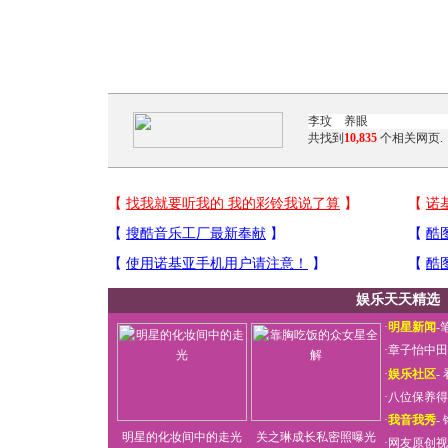
共找到
10,835
个相关网页.
娱乐天天精选
·
明星新闻
-
·
章子怡中田
·
娱乐社区
-
·
八位保养得
·
我音我秀
-
明星的化妆间中的走光
关之琳成长私密照曝光
·
网友原创视