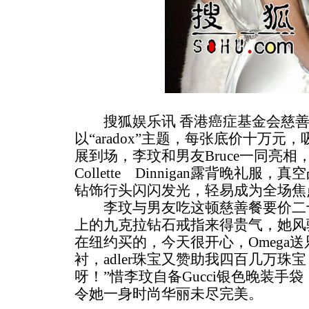
搜狐娱乐讯 香港癌症基金会慈善
以“aradox”主题，每张底价十万
展到场，李玟和男友Bruce一同亮
Collette Dinnigan露背晚礼
钻饰行头闪闪发光，轻易成为全场焦
李玟与男友吃这顿慈善餐要价二十
上的九克拉钻石戒指来得贵气，她风
在纽约买的，今天很开心，Omega
衬，adler珠宝又赞助我四百几万
呀！”惜李玟自备Gucci银色晚装手
令她一身时尚华丽未尽完美。