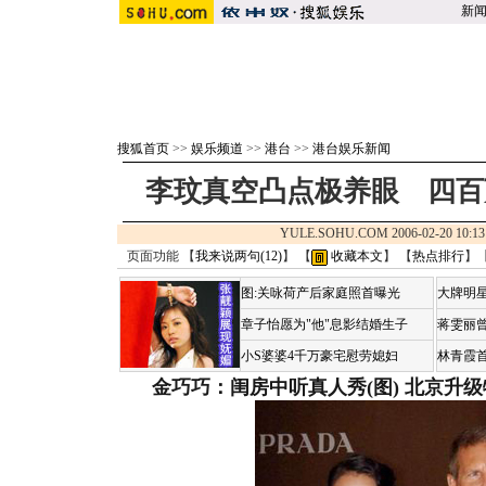
新
搜狐首页
>>
娱乐频道
>>
港台
>>
港台娱乐新闻
李玟真空凸点极养眼 四百
YULE.SOHU.COM 2006-02-20 1
页面功能 【
我来说两句(
12
)
】 【
收藏本文
】 【
热点排行
】
图:关咏荷产后家庭照首曝光
大牌明星
章子怡愿为"他"息影结婚生子
蒋雯丽
小S婆婆4千万豪宅慰劳媳妇
林青霞
金巧巧：闺房中听真人秀(图)
北京升级