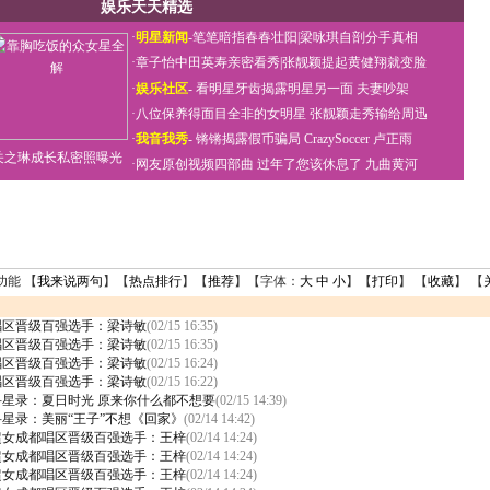
娱乐天天精选
·
明星新闻
-
笔笔暗指春春壮阳
|
梁咏琪自剖分手真相
·
章子怡中田英寿亲密看秀
|
张靓颖提起黄健翔就变脸
·
娱乐社区
-
看明星牙齿揭露明星另一面
夫妻吵架
·
八位保养得面目全非的女明星
张靓颖走秀输给周迅
·
我音我秀
-
锵锵揭露假币骗局
CrazySoccer 卢正雨
关之琳成长私密照曝光
·
网友原创视频四部曲
过年了您该休息了
九曲黄河
功能 【
我来说两句
】【
热点排行
】【
推荐
】【字体：
大
中
小
】【
打印
】 【
收藏
】 【
唱区晋级百强选手：梁诗敏
(02/15 16:35)
唱区晋级百强选手：梁诗敏
(02/15 16:35)
唱区晋级百强选手：梁诗敏
(02/15 16:24)
唱区晋级百强选手：梁诗敏
(02/15 16:22)
寻星录：夏日时光 原来你什么都不想要
(02/15 14:39)
星录：美丽“王子”不想《回家》
(02/14 14:42)
超女成都唱区晋级百强选手：王梓
(02/14 14:24)
超女成都唱区晋级百强选手：王梓
(02/14 14:24)
超女成都唱区晋级百强选手：王梓
(02/14 14:24)