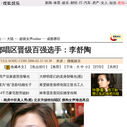
新闻
-
体育
-
娱乐
-
财经
-
IT
-
汽车
-
房产
-
女人
-
短信
-
彩信
-
陆
>>
大陆
>>
超级女声online
>>
成都赛区
都唱区晋级百强选手：李舒陶
YULE.SOHU.COM 2006-02-15 16:39 来源：
搜狐娱乐
】 【
收藏本文
】 【
热点排行
】【
推荐
】【字体：
大
中
小
】【
打印
】 【
关闭
】
咏荷产后家庭照首曝光
大牌明星们的卖身契曝光(图)
愿为"他"息影结婚生子
蒋雯丽曾落榜张国立曾当工人
婆4千万豪宅慰劳媳妇
林青霞首度回应婚变传闻
：闺房中听真人秀(图)
北京升级特别唱区 搜狗女声海选再启