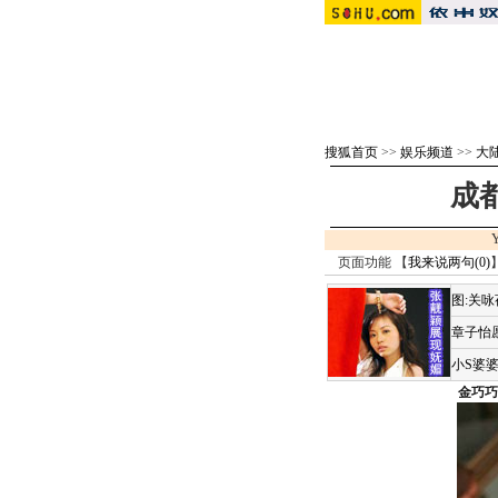
搜狐首页
>>
娱乐频道
>>
大
成
页面功能 【
我来说两句(
0
)
图:关
章子怡
小S婆
金巧巧