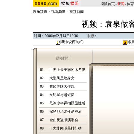
搜狐首页
-
新闻
-
体育
娱乐频道
>
视听频道
>
视频新闻
视频：袁泉做客
时间：2006年02月14日12:36 来源：
我来说两句(
0
)
收
视频排行
01
世界上最美丽的木乃伊
02
大型凤凰纹身女
03
超级美腿大作战
04
女明星与超短裙
05
范冰冰半裸拍照显性感
06
探秘尼泊尔性爱神庙
07
金曲反盗版演唱会
08
十大绯闻明星排行榜