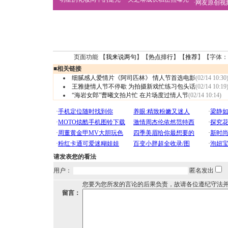
·
网友原创视
页面功能 【
我来说两句
】【
热点排行
】【
推荐
】【字体：
■
相关链接
细腻感人爱情片《阿司匹林》 情人节首选电影
(02/14 10:30
王雅捷情人节不停歇 为拍摄新戏忙练习包头话
(02/14 10:19
“海岩女郎”曹曦文拍片忙 在片场度过情人节
(02/14 10:14)
请发表您的看法
用户：
匿名发出
您要为您所发的言论的后果负责，故请各位遵纪守法
留言：