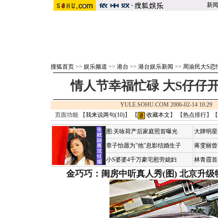
新
搜狐首页
>>
娱乐频道
>>
港台
>>
港台娱乐新闻
>>
周渝民大S恋
情人节幸福忙碌 大S仔仔开
YULE.SOHU.COM 2006-02-14 10:
页面功能 【
我来说两句(
10
)
】 【
收藏本文
】 【
热点排行
】【
图:关咏荷产后家庭照首曝光
大牌明星
章子怡愿为"他"息影结婚生子
蒋雯丽曾
小S婆婆4千万豪宅慰劳媳妇
林青霞首
金巧巧：闺房中听真人秀(图)
北京升级