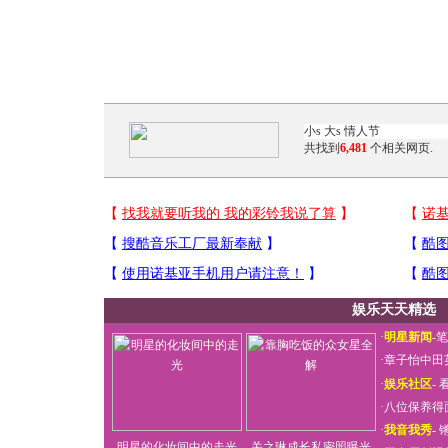
共找到
6,481
个相关网页.
娱乐天天精选
·
明星新闻
-
笔
·
章子怡中田
·
娱乐社区
-
看
·
八位保养得
·
我音我秀
-
明星的化妆间中的走光
关之琳成长私密照曝光