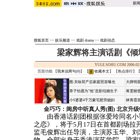
新
搜狐首页
>>
娱乐频道
>>
戏剧 drama
>>
戏剧动态
梁家辉将主演话剧《倾
YULE.SOHU.COM 2006-02
页面功能 【
我来说两句(
0
)
】 【
收藏本文
】 【
热点排行
】
图:关咏荷产后家庭照首曝光
大牌明星
章子怡愿为"他"息影结婚生子
蒋雯丽
小S婆婆4千万豪宅慰劳媳妇
林青霞
金巧巧：闺房中听真人秀(图)
北京升级
由香港话剧团根据张爱玲同名小说
之恋》，将于5月17日在首都剧场拉
监毛俊辉出任导演，主演苏玉华、刘