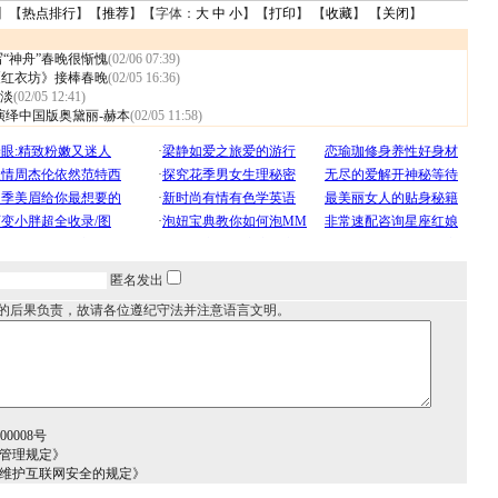
】【
热点排行
】【
推荐
】【字体：
大
中
小
】【
打印
】 【
收藏
】 【
关闭
】
写“神舟”春晚很惭愧
(02/06 07:39)
 《红衣坊》接棒春晚
(02/05 16:36)
淡
(02/05 12:41)
演绎中国版奥黛丽-赫本
(02/05 11:58)
匿名发出
的后果负责，故请各位遵纪守法并注意语言文明。
0008号
务管理规定》
于维护互联网安全的规定》