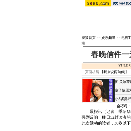
搜狐首页
>>
娱乐频道
>>
电视T
道
春晚信件一天
YULE.S
页面功能 【
我来说两句(
0
)
】 
图:关咏
章子怡愿为
小S婆婆
金巧巧：
晨报讯（记者 季绍华）
强烈反响，昨日52封读者
此次活动的读者，30岁以下