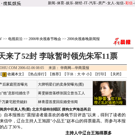
新闻
-
体育
-
娱乐
-
财经
-
IT
-
汽车
-
房产
-
女人
-
短信
-
彩信
-
V
>>
电视前沿
>>
2006年央视春节晚会
>>
2006央视春晚新闻报
来了52封 李咏暂时领先朱军11票
OHU.COM 2006-02-06 08:05 来源：
华商网—华商晨报
【
收藏本文
】 【
热点排行
】【
推荐
】【字体：
大
中
小
】【
打印
】 【
关闭
】
荷产后家庭照首曝光
大牌明星们的卖身契曝光(图)
"他"息影结婚生子
蒋雯丽曾落榜张国立曾当工人
4千万豪宅慰劳媳妇
林青霞首度回应婚变传闻
闺房中听真人秀(图)
北京升级特别唱区 搜狗女声海选再启
自本报推出“晨报读者最喜欢的春晚节目评选”以来，得到了读者的
的来信中，辽台主持人王旭跟“小品王”赵本山的得票最高。而参与本报
的占了30％。
主持人中辽台王旭得票多