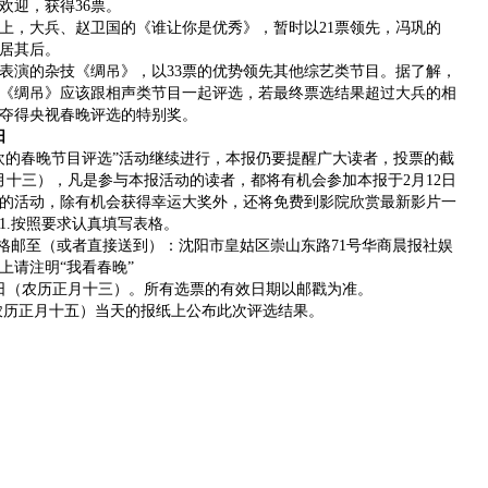
欢迎，获得36票。
，大兵、赵卫国的《谁让你是优秀》，暂时以21票领先，冯巩的
票居其后。
演的杂技《绸吊》，以33票的优势领先其他综艺类节目。据了解，
《绸吊》应该跟相声类节目一起评选，若最终票选结果超过大兵的相
夺得央视春晚评选的特别奖。
日
的春晚节目评选”活动继续进行，本报仍要提醒广大读者，投票的截
正月十三），凡是参与本报活动的读者，都将有机会参加本报于2月12日
的活动，除有机会获得幸运大奖外，还将免费到影院欣赏最新影片一
1.按照要求认真填写表格。
邮至（或者直接送到）：沈阳市皇姑区崇山东路71号华商晨报社娱
封上请注明“我看春晚”
日（农历正月十三）。所有选票的有效日期以邮戳为准。
农历正月十五）当天的报纸上公布此次评选结果。