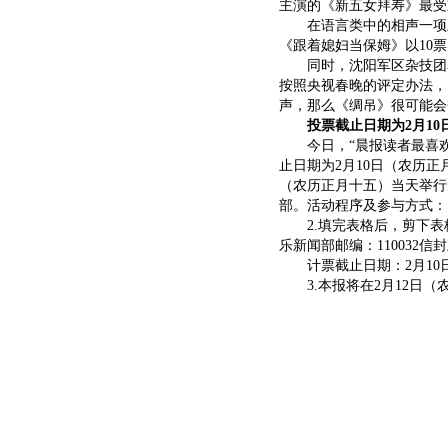
主演的《新五女拜寿》最受
在语言类中的相声一项上
《跟着媳妇当保姆》以10
同时，沈阳军区杂技团表
按照央视春晚的评定办法，
声，那么《绸吊》很可能会
投票截止日期为2月10
今日，“晨报读者最喜欢
止日期为2月10日（农历
（农历正月十五）当天举行
部。活动程序及参与方式：
2.填完表格后，剪下表格
乐新闻部邮编：110032信
计票截止日期：2月10
3.本报将在2月12日（