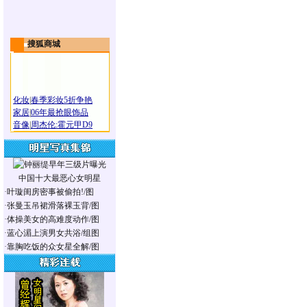
搜狐商城
化妆
|
春季彩妆5折争艳
家居
|
06年最抢眼饰品
音像
|
周杰伦:霍元甲D9
中国十大最恶心女明星
·
叶璇闺房密事被偷拍!/图
·
张曼玉吊裙滑落裸玉背/图
·
体操美女的高难度动作/图
·
蓝心湄上演男女共浴/组图
·
靠胸吃饭的众女星全解/图