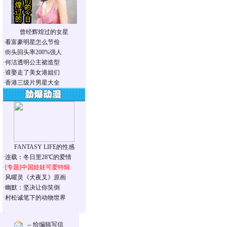
曾经辉煌过的女星
·
看富豪明星怎么节俭
·
街头回头率200%强人
·
何洁透明公主裙造型
·
谁娶走了美女港姐们
·
香港三级片男星大全
FANTASY LIFE的性感
·
连载：冬日里28℃的爱情
·
[专题]
中国娃娃可爱特辑
·
风曜灵《犬夜叉》原画
·
幽默：坚决让你笑倒
·
村松诚笔下的动物世界
-- 给编辑写信