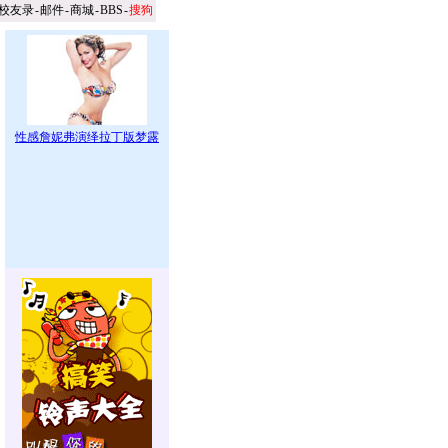
校友录
-
邮件
-
商城
-
BBS
-
搜狗