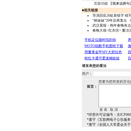
页面功能 【
我来说两句
■
相关链接
导演回应28处差错字 错
“林妹妹”20年后再复出
武汉晨报：狗年春晚有点
春晚大戏<红衣坊> 董洁
请发表您的看法
用户：
您要为您所发的言论
留言：
*经营许可证编号：京ICP0000
*遵守《互联网电子公告服
*遵守《全国人大常委会关