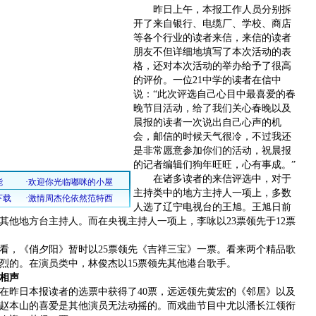
昨日上午，本报工作人员分别拆
开了来自银行、电缆厂、学校、商店
等各个行业的读者来信，来信的读者
朋友不但详细地填写了本次活动的表
格，还对本次活动的举办给予了很高
的评价。一位21中学的读者在信中
说：“此次评选自己心目中最喜爱的春
晚节目活动，给了我们关心春晚以及
晨报的读者一次说出自己心声的机
会，邮信的时候天气很冷，不过我还
是非常愿意参加你们的活动，祝晨报
的记者编辑们狗年旺旺，心有事成。”
在诸多读者的来信评选中，对于
主持类中的地方主持人一项上，多数
人选了辽宁电视台的王旭。王旭日前
先其他地方台主持人。而在央视主持人一项上，李咏以23票领先于12票
，《俏夕阳》暂时以25票领先《吉祥三宝》一票。看来两个精品歌
烈的。在演员类中，林俊杰以15票领先其他港台歌手。
相声
昨日本报读者的选票中获得了40票，远远领先黄宏的《邻居》以及
赵本山的喜爱是其他演员无法动摇的。而戏曲节目中尤以潘长江领衔