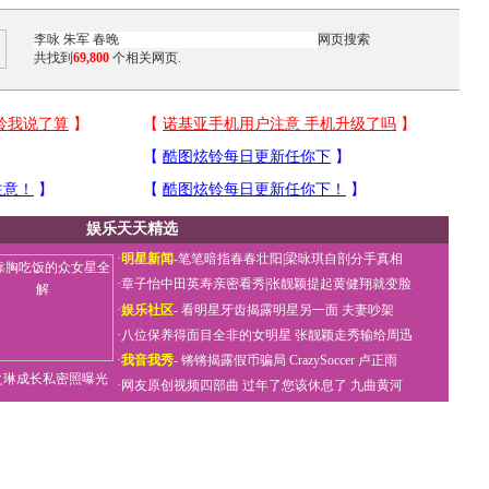
共找到
69,800
个相关网页.
娱乐天天精选
·
明星新闻
-
笔笔暗指春春壮阳
|
梁咏琪自剖分手真相
·
章子怡中田英寿亲密看秀
|
张靓颖提起黄健翔就变脸
·
娱乐社区
-
看明星牙齿揭露明星另一面
夫妻吵架
·
八位保养得面目全非的女明星
张靓颖走秀输给周迅
·
我音我秀
-
锵锵揭露假币骗局
CrazySoccer 卢正雨
之琳成长私密照曝光
·
网友原创视频四部曲
过年了您该休息了
九曲黄河