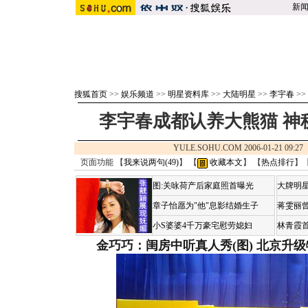
新
搜狐首页
>>
娱乐频道
>>
明星资料库
>>
大陆明星
>>
李宇春
>>
李宇春成都认养大熊猫 神
YULE.SOHU.COM 2006-01-21 09
页面功能 【
我来说两句(
49
)
】 【
收藏本文
】 【
热点排行
】
图:关咏荷产后家庭照首曝光
大牌明星
章子怡愿为"他"息影结婚生子
蒋雯丽
小S婆婆4千万豪宅慰劳媳妇
林青霞
金巧巧：闺房中听真人秀(图)
北京升级