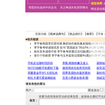
·
我音我秀
-
明星的化妆间中的走光
关之琳成长私密照曝光
·
网友原创视
页面功能 【
我来说两句
】【
热点排行
】【
推荐
】【字体
■
相关链接
李宇春韩国享巨星待遇 舞蹈动作被批像发报纸
(01/20 13:55
李宇春考研成绩优异 欲与“英国超女”同台PK
(01/20 12:00)
校长宣布成绩不错 李宇春考研通过没问题(图)
(01/20 08:21
发行个性邮票 李宇春与玉米提前过团圆年(图)
(01/20 07:34
请发表您的看法
用户：
匿名发出
您要为您所发的言论的后果负责，故请各位遵纪守法
留言：