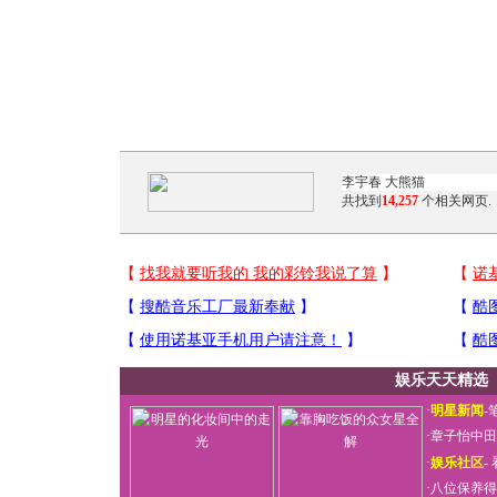
共找到
14,257
个相关网页.
娱乐天天精选
·
明星新闻
-
·
章子怡中田
·
娱乐社区
-
·
八位保养得