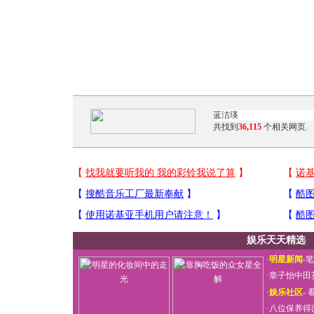
共找到
36,115
个相关网页.
娱乐天天精选
·
明星新闻
-
笔
·
章子怡中田
·
娱乐社区
-
看
·
八位保养得