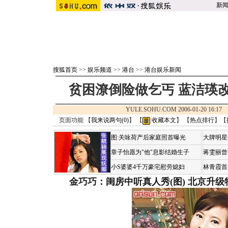
新
搜狐首页
>>
娱乐频道
>>
港台
>>
港台娱乐新闻
贫困潦倒险做乞丐 蓝洁瑛
YULE.SOHU.COM 2006-01-20 16:
页面功能 【
我来说两句(
0
)
】 【
收藏本文
】 【
热点排行
】【
图:关咏荷产后家庭照首曝光
大牌明星
章子怡愿为"他"息影结婚生子
蒋雯丽曾
小S婆婆4千万豪宅慰劳媳妇
林青霞首
金巧巧：闺房中听真人秀(图)
北京升级