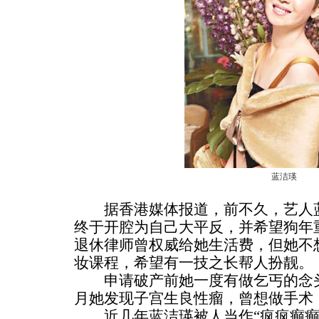
蓝洁瑛
据香港媒体报道，前不久，艺人蓝
终于开腔为自己大平反，并希望狗年
退休律师曾权威给她生活费，但她不
妆课程，希望有一技之长帮人扮靓。
申请破产前她一度有做乞丐的念头
月她发现子宫生良性瘤，曾想做手术
近几年蓝洁瑛被人当作“疯疯癫癫