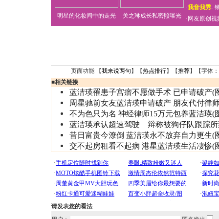
·
我音我秀
-
明星的化妆间中的走光
关之琳成长私密照曝光
·
网友原创视
页面功能 【
我来说两句
】【
热点排行
】【
推荐
】【字体：
■
相关链接
蓝洁瑛罹患子宫瘤不愿做手术 已申请破产(图
周星驰前女友蓝洁瑛申请破产 朋友代付律
不为色只为名 神经律师15万元包养蓝洁瑛(图
蓝洁瑛承认超速驾驶 辩称被狗仔队跟踪所
昔日富贵今潦倒 蓝洁瑛永不放弃自力更生(图
交不起房租看不起病 港星蓝洁瑛生活凄惨(图
请发表您的看法