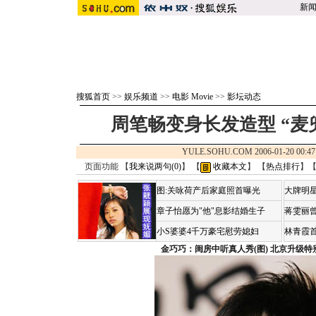
新
搜狐首页
>>
娱乐频道
>>
电影 Movie
>>
影坛动态
周笔畅变身长发造型 “麦兜
YULE.SOHU.COM 2006-01-20 0
页面功能 【
我来说两句(
0
)
】 【
收藏本文
】 【
热点排行
】
图:关咏荷产后家庭照首曝光
大牌明星
章子怡愿为"他"息影结婚生子
蒋雯丽
小S婆婆4千万豪宅慰劳媳妇
林青霞
金巧巧：闺房中听真人秀(图)
北京升级特