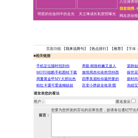
·
八位保养得
·
我音我秀
-
明星的化妆间中的走光
关之琳成长私密照曝光
·
网友原创视
页面功能 【
我来说两句
】【
热点排行
】【
推荐
】【字体
■
相关链接
请发表您的看法
用户：
匿名发出
您要为您所发的言论的后果负责，故请各位遵纪守法
留言：