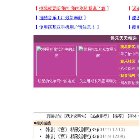
娱乐天天精选
·
明星新闻
-
·
章子怡中田
·
娱乐社区
-
·
八位保养得
·
我音我秀
-
明星的化妆间中的走光
关之琳成长私密照曝光
·
网友原创视
页面功能 【
我来说两句
】【
热点排行
】【
推荐
】【字体
■
相关链接
韩剧《宫》精彩剧照(33)
(01/19 12:10)
韩剧《宫》精彩剧照(32)
(01/19 12:08)