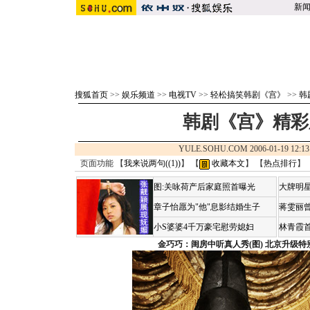
新
搜狐首页
>>
娱乐频道
>>
电视TV
>>
轻松搞笑韩剧《宫》
>>
韩
韩剧《宫》精彩剧
YULE.SOHU.COM 2006-01-19 1
页面功能 【
我来说两句(
(1)
)
】 【
收藏本文
】 【
热点排行
】
图:关咏荷产后家庭照首曝光
大牌明星
章子怡愿为"他"息影结婚生子
蒋雯丽
小S婆婆4千万豪宅慰劳媳妇
林青霞
金巧巧：闺房中听真人秀(图)
北京升级特