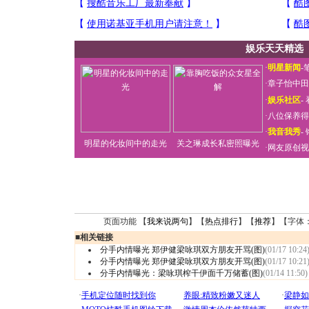
娱乐天天精选
·
明星新闻
-
·
章子怡中田
·
娱乐社区
-
·
八位保养得
·
我音我秀
-
明星的化妆间中的走光
关之琳成长私密照曝光
·
网友原创视
页面功能 【
我来说两句
】【
热点排行
】【
推荐
】【字体
■
相关链接
分手内情曝光 郑伊健梁咏琪双方朋友开骂(图)
(01/17 10:24
分手内情曝光 郑伊健梁咏琪双方朋友开骂(图)
(01/17 10:21
分手内情曝光：梁咏琪榨干伊面千万储蓄(图)
(01/14 11:50)