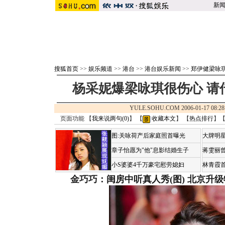
新
搜狐首页
>>
娱乐频道
>>
港台
>>
港台娱乐新闻
>>
郑伊健梁咏
杨采妮爆梁咏琪很伤心 请
YULE.SOHU.COM 2006-01-17 0
页面功能 【
我来说两句(
0
)
】 【
收藏本文
】 【
热点排行
】
图:关咏荷产后家庭照首曝光
大牌明星
章子怡愿为"他"息影结婚生子
蒋雯丽
小S婆婆4千万豪宅慰劳媳妇
林青霞
金巧巧：闺房中听真人秀(图)
北京升级