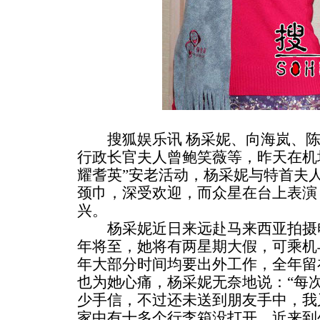
搜狐娱乐讯 杨采妮、向海岚、陈
行政长官夫人曾鲍笑薇等，昨天在机
耀耆英”安老活动，杨采妮与特首夫
颈巾，深受欢迎，而众星在台上表演
兴。
杨采妮近日来远赴马来西亚拍摄电
年将至，她将有两星期大假，可乘机
年大部分时间均要出外工作，全年留
也为她心痛，杨采妮无奈地说：“每
少手信，不过还未送到朋友手中，我
家中有十多个行李箱没打开，近来到