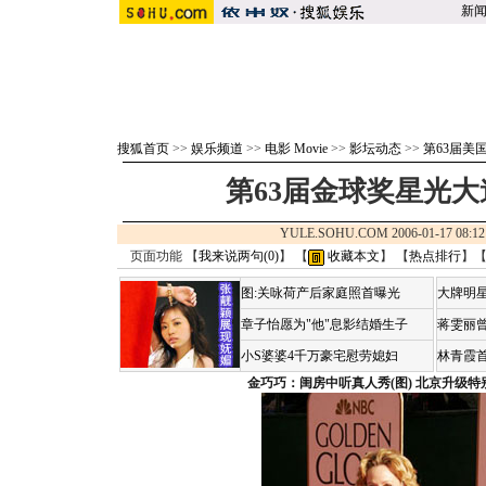
新
搜狐首页
>>
娱乐频道
>>
电影 Movie
>>
影坛动态
>>
第63届美
第63届金球奖星光
YULE.SOHU.COM 2006-01-17 0
页面功能 【
我来说两句(
0
)
】 【
收藏本文
】 【
热点排行
】
图:关咏荷产后家庭照首曝光
大牌明星
章子怡愿为"他"息影结婚生子
蒋雯丽
小S婆婆4千万豪宅慰劳媳妇
林青霞
金巧巧：闺房中听真人秀(图)
北京升级特