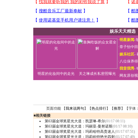
娱乐天天精选
·
明星新闻
-
·
章子怡中田
·
娱乐社区
-
·
八位保养得
·
我音我秀
-
明星的化妆间中的走光
关之琳成长私密照曝光
·
网友原创视
页面功能 【
我来说两句
】【
热点排行
】【
推荐
】【字体
■
相关链接
第63届金球奖星光大道：凯瑟琳-希尔
(01/17 08:11)
第63届金球奖星光大道：玛丽亚-曼努诺斯
(01/17 08:10)
第63届金球奖星光大道：玛莉哈特高贵迷人
(01/17 07:51)
第63届金球奖星光大道：玛莉哈特艳光四射
(01/17 07:49)