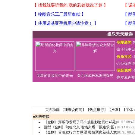
娱乐天天精选
·
明星新闻
-
·
章子怡中田
·
娱乐社区
-
·
八位保养得
·
我音我秀
-
明星的化妆间中的走光
关之琳成长私密照曝光
·
网友原创视
页面功能 【
我来说两句
】【
热点排行
】【
推荐
】【字体
■
相关链接
《金刚》穿帮你发现了吗？挑剔影迷找出47处
(01/13 08:47
巨型《金刚》驾临北京 晚场火爆一票难求(图)
(01/13 08:25
《金刚》首映发行方寄厚望 蓉城票房差强人意
(01/13 08:20