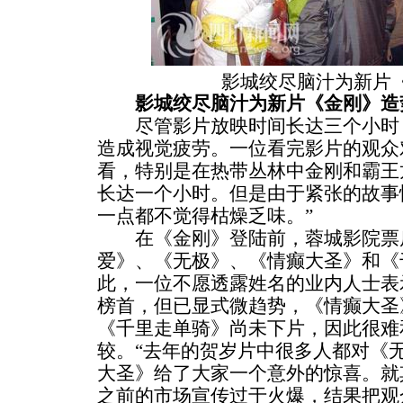
影城绞尽脑汁为新片
影城绞尽脑汁为新片《金刚》造
尽管影片放映时间长达三个小时，
造成视觉疲劳。一位看完影片的观众
看，特别是在热带丛林中金刚和霸王
长达一个小时。但是由于紧张的故事
一点都不觉得枯燥乏味。”
在《金刚》登陆前，蓉城影院票房
爱》、《无极》、《情癫大圣》和《
此，一位不愿透露姓名的业内人士表
榜首，但已显式微趋势，《情癫大圣
《千里走单骑》尚未下片，因此很难
较。“去年的贺岁片中很多人都对《
大圣》给了大家一个意外的惊喜。就
之前的市场宣传过于火爆，结果把观