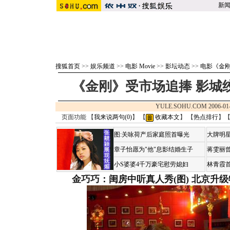
新
搜狐首页
>>
娱乐频道
>>
电影 Movie
>>
影坛动态
>>
电影《金
《金刚》受市场追捧 影城
YULE.SOHU.COM 2006-01
页面功能 【
我来说两句(
0
)
】 【
收藏本文
】 【
热点排行
】
图:关咏荷产后家庭照首曝光
大牌明星
章子怡愿为"他"息影结婚生子
蒋雯丽
小S婆婆4千万豪宅慰劳媳妇
林青霞
金巧巧：闺房中听真人秀(图)
北京升级