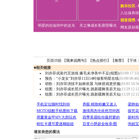
·
娱乐社区
-
·
八位保养得
·
我音我秀
-
明星的化妆间中的走光
关之琳成长私密照曝光
·
网友原创视
页面功能 【
我来说两句
】【
热点排行
】【
推荐
】【字体
■
相关链接
刘亦菲戎装代言游戏 腋毛未净美中不足(组图)
(01/09 17:33
预告：“小龙女”刘亦菲11日14时做客明星在线
(01/09 09:40)
胡歌：刘亦菲演技不如林依晨 与林搭戏更舒服
(01/03 10:56
组图：刘亦菲成长照片曝光 跳新疆舞美若天仙
(11/29 12:12
组图：刘亦菲成长照片曝光 跳新疆舞美若天仙
(11/29 12:12
请发表您的看法