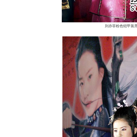
刘亦菲粉色铠甲装