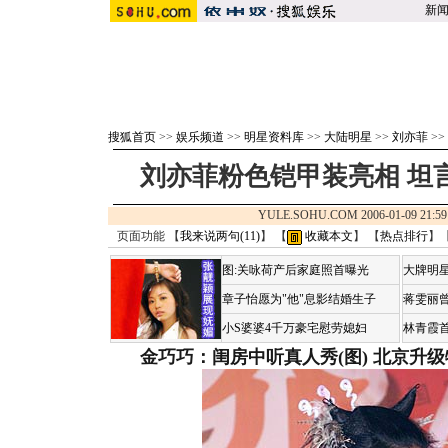
新
搜狐首页
>>
娱乐频道
>>
明星资料库
>>
大陆明星
>>
刘亦菲
>>
刘亦菲粉色铠甲装亮相 坦
YULE.SOHU.COM 2006-01-09 2
页面功能 【
我来说两句(
11
)
】 【
收藏本文
】 【
热点排行
】
图:关咏荷产后家庭照首曝光
大牌明星
章子怡愿为"他"息影结婚生子
蒋雯丽
小S婆婆4千万豪宅慰劳媳妇
林青霞
金巧巧：闺房中听真人秀(图)
北京升级