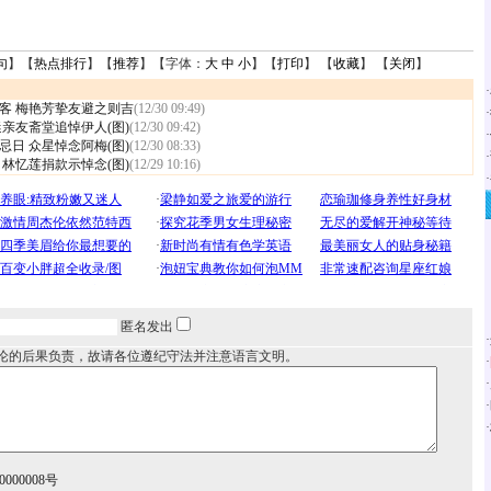
句
】【
热点排行
】【
推荐
】【字体：
大
中
小
】【
打印
】 【
收藏
】 【
关闭
】
·
客 梅艳芳挚友避之则吉
(12/30 09:49)
·
亲友斋堂追悼伊人(图)
(12/30 09:42)
·
日 众星悼念阿梅(图)
(12/30 08:33)
·
林忆莲捐款示悼念(图)
(12/29 10:16)
·
匿名发出
·
论的后果负责，故请各位遵纪守法并注意语言文明。
·
·
·
·
000008号