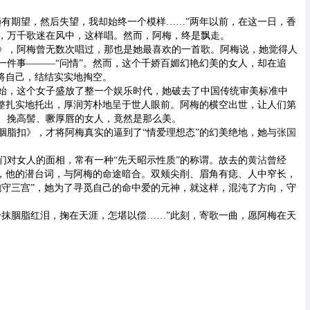
期望，然后失望，我却始终一个模样……”两年以前，在这一日，香
，万千歌迷在风中，这样唱。然而，阿梅，终是飘走。
，阿梅曾无数次唱过，那也是她最喜欢的一首歌。阿梅说，她觉得人
一件事———“问情”。然而，这个千娇百媚幻艳幻美的女人，却在追
，将自己，结结实实地掏空。
，这个女子盛放了整一个娱乐时代，她破去了中国传统审美标准中
完整扎实地托出，厚润芳朴地呈于世人眼前。阿梅的横空出世，让人们第
、挽高髻、噘厚唇的女人，竟然是那么美。
扣》，才将阿梅真实的逼到了“情爱理想态”的幻美绝地，她与
张国
女人的面相，常有一种“先天昭示性质”的称谓。故去的
黄沾
曾经
”，他的潜台词，与阿梅的命途暗合。双颊尖削、眉角有痣、人中窄长，
抱守三宫”，她为了寻觅自己的命中爱的元神，就这样，混沌了方向，守
胭脂红泪，掬在天涯，怎堪以偿……”此刻，寄歌一曲，愿阿梅在天