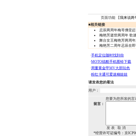
页面功能 【
我来说两
■
相关链接
忌辰两周年梅哥佛堂赶
梅艳芳逝世两周年 歌迷
舞台女王梅艳芳两周年忌
梅艳芳二周年忌辰在即 
请发表您的看法
用户：
您要为您所发的言
留言：
*经营许可证编号：京ICP00