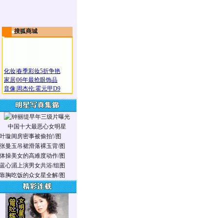
搜狐商城
化妆
|
春季彩妆5折争艳
家居
|
06年最抢眼饰品
音像
|
周杰伦:霍元甲D9
中国十大最恶心女明星
叶璇闺房密事被偷拍!/图
张曼玉吊裙滑落裸玉背/图
体操美女的高难度动作/图
蓝心湄上演男女共浴/组图
靠胸吃饭的众女星全解/图