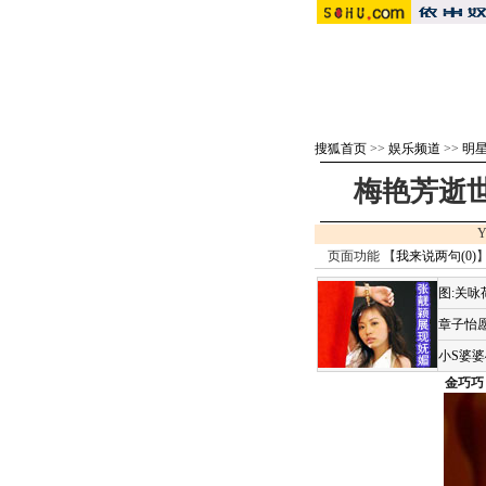
搜狐首页
>>
娱乐频道
>>
明
梅艳芳逝世
Y
页面功能 【
我来说两句(
0
)
】
图:关
章子怡愿
小S婆
金巧巧