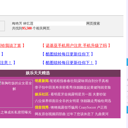
共找到
95,500
个相关网页.
娱乐天天精选
·
·
明星新闻
-
笔笔暗指春春壮阳
|
梁咏琪自剖分手真相
·
·
章子怡中田英寿亲密看秀
|
张靓颖提起黄健翔就变脸
·
·
娱乐社区
-
看明星牙齿揭露明星另一面
夫妻吵架
·
·
八位保养得面目全非的女明星
张靓颖走秀输给周迅
·
·
我音我秀
-
锵锵揭露假币骗局
CrazySoccer 卢正雨
关之琳成长私密照曝光
·
网友原创视频四部曲
过年了您该休息了
九曲黄河