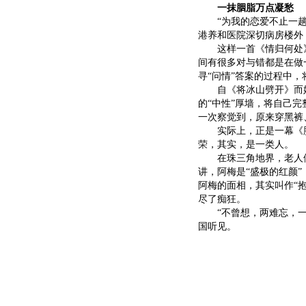
一抹胭脂万点凝愁
“为我的恋爱不止一趟有
港养和医院深切病房楼外
这样一首《情归何处》
间有很多对与错都是在做
寻“问情”答案的过程中
自《将冰山劈开》而始
的“中性”厚墙，将自己
一次察觉到，原来穿黑裤
实际上，正是一幕《胭脂
荣
，其实，是一类人。
在珠三角地界，老人们对
讲，阿梅是“盛极的红颜
阿梅的面相，其实叫作“
尽了痴狂。
“不曾想，两难忘，一抹
国听见。