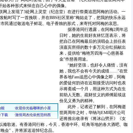
过开始各种形式来悼念自己心中的偶像。
网上发现了3处网上灵堂（纪念堂）在进行祭奠追思阿梅的活动。一
网友在发帖时写了一首挽联，并在BBS社区里称“梅姑走了，把我的快乐永远
港市民通过敬送电子鲜花、电子香烛的形式，来寄托对阿梅的哀思。
据香港同行透露，在阿梅2周年忌
日时，她的生前好友
林忆莲
表示，将
把自己在阿梅最后的演唱会上担任表
演嘉宾所得的数十多万元分红捐献出
来，提供给“梅艳芳四海一心慈善基
金”作慈善用途。
“她好坚强，也好令人痛惜，没有
她，我也不会有今天的成绩……”在世
界各地Fans追思心中偶像之即，阿梅
的爱徒何韵诗在近期接受访问时也表
示将斋戒一个月，用这种方式为在生
前助人无数、疏财仗义的师傅延续这
份见义勇为的精神。
此外，记者还了解到，在阿梅逝
世两周年之时，华纳与EMI唱片公司
还将推出收录有《将冰山劈开》《女
以飨歌迷。有香港同行称，今天，香港中环、旺角等地的各大酒吧、咖
念晚会”，并将派送追悼纪念品。