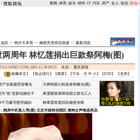
新闻
-
体育
-
娱乐
-
财经
-
IT
-
汽车
-
房产
-
女人
-
短信
-
彩信
-
星追踪
>>
狗仔大本营
>>
梅艳芳患癌症病逝
>>
最新消息
两周年 林忆莲捐出巨款祭阿梅(图)
ULE.SOHU.COM 2005-12-30 09:55 来源：
重庆晨报
 【
收藏本文
】 【
热点排行
】【
推荐
】【字体：
大
中
小
】【
打印
】 【
关闭
】
咏荷产后家庭照首曝光
大牌明星们的卖身契曝光(图)
为"他"息影结婚生子
蒋雯丽曾落榜张国立曾当工人
婆4千万豪宅慰劳媳妇
林青霞首度回应婚变传闻
：闺房中听真人秀(图)
北京升级特别唱区 搜狗女声海选再启