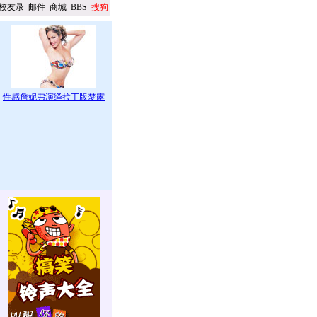
校友录
-
邮件
-
商城
-
BBS
-
搜狗