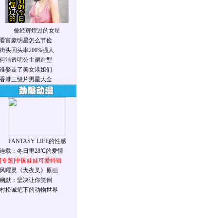
曾经辉煌过的女星
看富豪明星怎么节俭
街头回头率200%强人
何洁透明公主裙造型
谁娶走了美女港姐们
香港三级片男星大全
FANTASY LIFE的性感
连载：冬日里28℃的爱情
[专题]
中国娃娃可爱特辑
风曜灵《犬夜叉》原画
幽默：坚决让你笑倒
村松诚笔下的动物世界