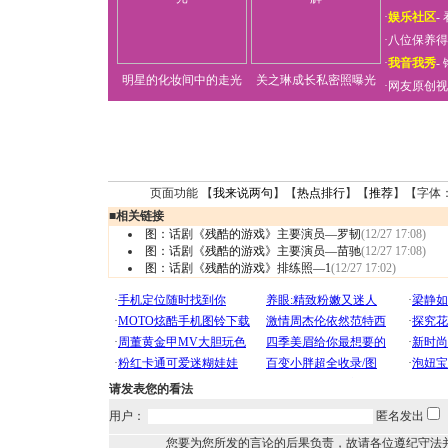
·
娱乐社区
-
·
八位保养得
·
我音我秀
-
明星的化妆间中的走光
关之琳成长私密照曝光
·
网友原创视
页面功能 【
我来说两句
】【
热点排行
】【
推荐
】【字体
■
相关链接
图：话剧《残酷的游戏》主要演员—罗韧
(12/27 17:08)
图：话剧《残酷的游戏》主要演员—苗驰
(12/27 17:08)
图：话剧《残酷的游戏》排练照—1
(12/27 17:02)
请发表您的看法
用户：
匿名发出
您要为您所发的言论的后果负责，故请各位遵纪守法