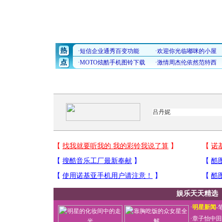
娱乐天天精选
·
明星新闻
-
·
章子怡中田