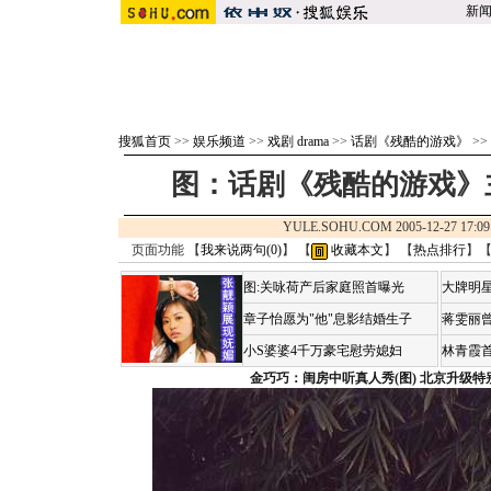
新
搜狐首页
>>
娱乐频道
>>
戏剧 drama
>>
话剧《残酷的游戏》
>>
图：话剧《残酷的游戏》
YULE.SOHU.COM 2005-12-27 1
页面功能 【
我来说两句(
0
)
】 【
收藏本文
】 【
热点排行
】
图:关咏荷产后家庭照首曝光
大牌明星
章子怡愿为"他"息影结婚生子
蒋雯丽
小S婆婆4千万豪宅慰劳媳妇
林青霞
金巧巧：闺房中听真人秀(图)
北京升级特