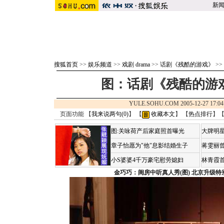
新
搜狐首页
>>
娱乐频道
>>
戏剧 drama
>>
话剧《残酷的游戏》
>>
图：话剧《残酷的游
YULE.SOHU.COM 2005-12-27 1
页面功能 【
我来说两句(
0
)
】 【
收藏本文
】 【
热点排行
】
图:关咏荷产后家庭照首曝光
大牌明星
章子怡愿为"他"息影结婚生子
蒋雯丽
小S婆婆4千万豪宅慰劳媳妇
林青霞
金巧巧：闺房中听真人秀(图)
北京升级特