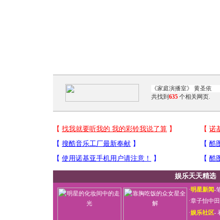
共找到
635
个相关网页.
娱乐天天精选
·
明星新闻
-
·
章子怡中田
·
娱乐社区
-