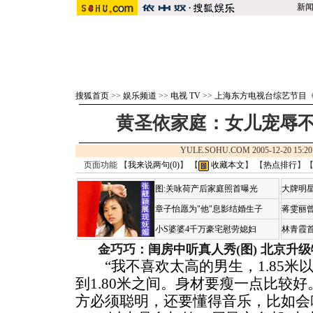
新
搜狐首页
>>
娱乐频道
>>
电视 TV
>>
上海东方电视台综艺节目
黄圣依家庭：女儿宠辱不
YULE.SOHU.COM 2005-12-20 1
页面功能 【
我来说两句(
0
)
】 【
收藏本文
】 【
热点排行
】
图:关咏荷产后家庭照首曝光
大牌明星
章子怡愿为"他"息影结婚生子
蒋雯丽
小S婆婆4千万豪宅慰劳媳妇
林青霞
金巧巧：闺房中听真人秀(图)
北京升级
“我不喜欢太高的男生，1.85米以
到1.80米之间。身材要瘦一点比较
方必须聪明，还要懂得音乐，比如会