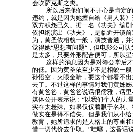
会吹萨克斯之类。
所以后来他们闹不开心是肯定的
违约，就是因为她擅自给《男人装》
双方积怨已久。据一名《功夫》编剧
依担纲演出《功夫》，是临近开镜前
为，黄圣依相貌一般，演技普通，并
觉得她“思想有问题“，但电影公司
是太多，只要外形配合便可，所以星
这样的消息因为是对簿公堂后才
的低。因为黄圣依至少不是相貌一般
孙悟空，火眼金睛，要这个都看不出
去了。不过这样的事情对我们黄姊姊
有黄爸爸，黄爸爸说话很儒雅，话里
媒体公开表示说：“以我们个人的力
实在太悬殊。如果仅仅着眼于名利、
做实在是得不偿失。但是我们从小给
教育，她所追求的是人格上的尊重和
惜一切代价去争取。”哇噻，这番话