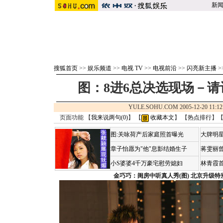
新
搜狐首页
>>
娱乐频道
>>
电视 TV
>>
电视前沿
>>
闪亮新主播
>
图：8进6总决选现场－
YULE.SOHU.COM 2005-12-20 1
页面功能 【
我来说两句(
0
)
】 【
收藏本文
】 【
热点排行
】
图:关咏荷产后家庭照首曝光
大牌明星
章子怡愿为"他"息影结婚生子
蒋雯丽
小S婆婆4千万豪宅慰劳媳妇
林青霞
金巧巧：闺房中听真人秀(图)
北京升级特