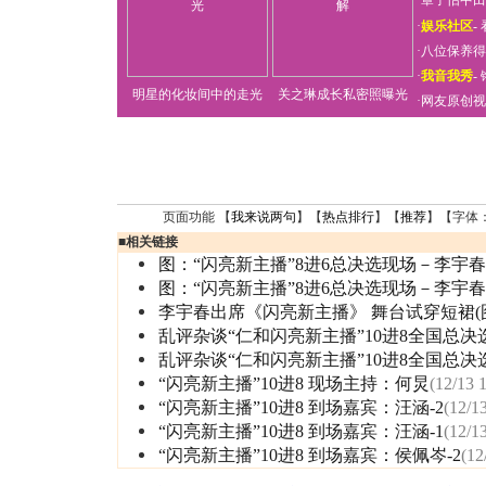
·
章子怡中田
·
娱乐社区
-
·
八位保养得
·
我音我秀
-
明星的化妆间中的走光
关之琳成长私密照曝光
·
网友原创视
页面功能 【
我来说两句
】【
热点排行
】【
推荐
】【字体
■
相关链接
图：“闪亮新主播”8进6总决选现场－李宇春
图：“闪亮新主播”8进6总决选现场－李宇春
李宇春出席《闪亮新主播》 舞台试穿短裙(
乱评杂谈“仁和闪亮新主播”10进8全国总决
乱评杂谈“仁和闪亮新主播”10进8全国总决
“闪亮新主播”10进8 现场主持：何炅
(12/13 
“闪亮新主播”10进8 到场嘉宾：汪涵-2
(12/1
“闪亮新主播”10进8 到场嘉宾：汪涵-1
(12/1
“闪亮新主播”10进8 到场嘉宾：侯佩岑-2
(12