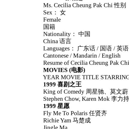
Ms. Cecilia Cheung Pak Chi 性别
Sex： 女
Female
国籍
Nationality： 中国
China 语言
Languages： 广东话 / 国语 / 英语
Cantonese / Mandarin / English
Resume of Cecilia Cheung Pak Ch
MOVIES (电影)
YEAR MOVIE TITLE STARRING 
1999 喜剧之王
King of Comedy 周星驰、莫文蔚
Stephen Chow, Karen Mok 李力
1999 星愿
Fly Me To Polaris 任贤齐
Richie Yam 马楚成
Jingle Ma