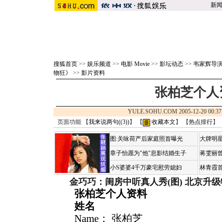
新
搜狐首页
>>
娱乐频道
>>
电影 Movie
>>
影坛动态
>>
韦家辉导
物狂》
>>
影片资料
张柏芝个人
YULE.SOHU.COM 2005-12-20 0
页面功能 【
我来说两句(
(3)
)
】 【
收藏本文
】 【
热点排行
】
图:关咏荷产后家庭照首曝光
大牌明星
章子怡愿为"他"息影结婚生子
蒋雯丽
小S婆婆4千万豪宅慰劳媳妇
林青霞
金巧巧：闺房中听真人秀(图)
北京升级
张柏芝个人资料
姓名
Name： 张柏芝