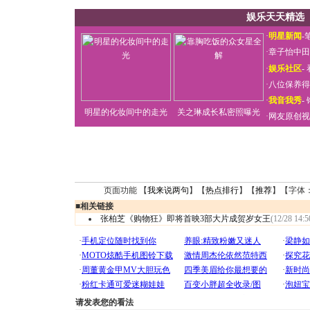
娱乐天天精选
·
明星新闻
-
·
章子怡中田
·
娱乐社区
-
·
八位保养得
·
我音我秀
-
明星的化妆间中的走光
关之琳成长私密照曝光
·
网友原创视
页面功能 【
我来说两句
】【
热点排行
】【
推荐
】【字体
■
相关链接
张柏芝《购物狂》即将首映3部大片成贺岁女王
(12/28 14:5
请发表您的看法