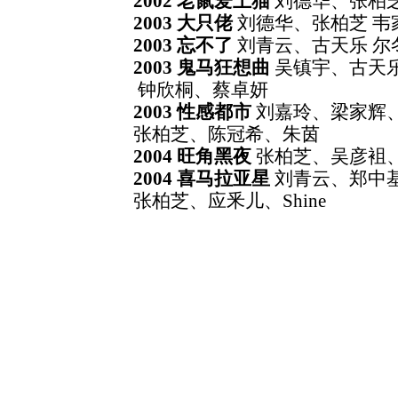
2002 老鼠爱上猫
刘德华、张柏芝
2003 大只佬
刘德华、张柏芝 韦
2003 忘不了
刘青云、古天乐 尔
2003 鬼马狂想曲
吴镇宇、古天乐
钟欣桐、蔡卓妍
2003 性感都市
刘嘉玲、梁家辉、
张柏芝、陈冠希、朱茵
2004 旺角黑夜
张柏芝、吴彦袓、
2004 喜马拉亚星
刘青云、郑中基
张柏芝、应釆儿、Shine