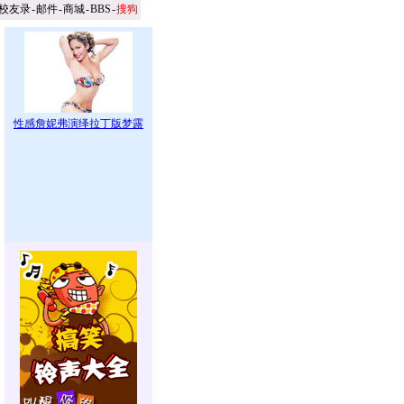
校友录
-
邮件
-
商城
-
BBS
-
搜狗