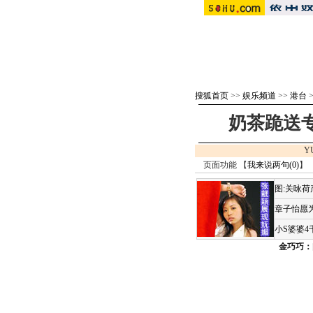
搜狐首页
>>
娱乐频道
>>
港台
奶茶跪送
Y
页面功能 【
我来说两句(
0
)
】 
图:关咏
章子怡愿为
小S婆婆
金巧巧：