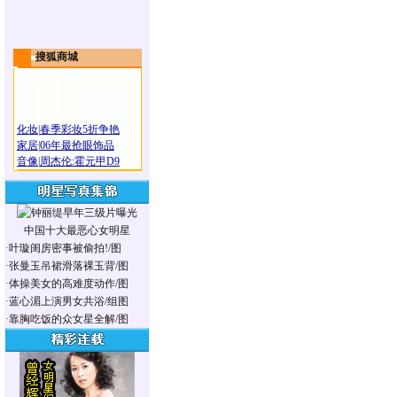
搜狐商城
化妆
|
春季彩妆5折争艳
家居
|
06年最抢眼饰品
音像
|
周杰伦:霍元甲D9
中国十大最恶心女明星
·
叶璇闺房密事被偷拍!/图
·
张曼玉吊裙滑落裸玉背/图
·
体操美女的高难度动作/图
·
蓝心湄上演男女共浴/组图
·
靠胸吃饭的众女星全解/图