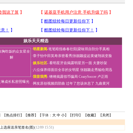
娱乐天天精选
·
明星新闻
-
笔笔暗指春春壮阳
|
梁咏琪自剖分手真相
·
章子怡中田英寿亲密看秀
|
张靓颖提起黄健翔就变脸
·
娱乐社区
-
看明星牙齿揭露明星另一面
夫妻吵架
·
八位保养得面目全非的女明星
张靓颖走秀输给周迅
·
我音我秀
-
锵锵揭露假币骗局
CrazySoccer 卢正雨
之琳成长私密照曝光
·
网友原创视频四部曲
过年了您该休息了
九曲黄河
】【
热点排行
】【
推荐
】【字体：
大
中
小
】【
打印
】 【
收藏
】 【
关闭
】
上选座送亲笔签名(图)
(12/09 15:51)