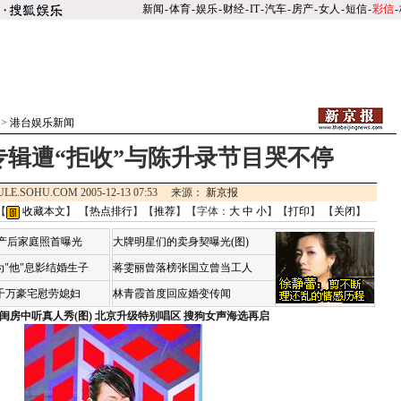
新闻
-
体育
-
娱乐
-
财经
-
IT
-
汽车
-
房产
-
女人
-
短信
-
彩信
-
>>
港台娱乐新闻
专辑遭“拒收”与陈升录节目哭不停
ULE.SOHU.COM 2005-12-13 07:53 来源：
新京报
【
收藏本文
】 【
热点排行
】【
推荐
】【字体：
大
中
小
】【
打印
】 【
关闭
】
荷产后家庭照首曝光
大牌明星们的卖身契曝光(图)
"他"息影结婚生子
蒋雯丽曾落榜张国立曾当工人
4千万豪宅慰劳媳妇
林青霞首度回应婚变传闻
闺房中听真人秀(图)
北京升级特别唱区 搜狗女声海选再启