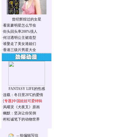
曾经辉煌过的女星
·
看富豪明星怎么节俭
·
街头回头率200%强人
·
何洁透明公主裙造型
·
谁娶走了美女港姐们
·
香港三级片男星大全
FANTASY LIFE的性感
·
连载：冬日里28℃的爱情
·
[专题]
中国娃娃可爱特辑
·
风曜灵《犬夜叉》原画
·
幽默：坚决让你笑倒
·
村松诚笔下的动物世界
-- 给编辑写信