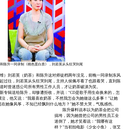
和陈升一同录制《桃色蛋白质》，刘若英从头狂哭到尾
）刘若英（奶茶）和陈升这对师徒档两年没见，前晚一同录制东风
起过往，刘若英从头狂哭到尾，主持人侯佩岑看了也跟着哭，直到陈
道时曾迷惑公司所有男性工作人员，才让奶茶破涕为笑。
专辑送给陈升，却惨遭拒收，并说：“CD是歌手用生命换来的，怎
啜泣，他又说：“我最喜欢奶茶，不然我怎会为她做这么多事！”让她
现在她像风筝，不知已经飘到什么地方？”她不禁大哭，气氛感伤。
陈升爆料说本以为奶茶会把公司
搞垮，因为她曾把公司的男性员工全
迷倒了，她才笑着说：“我哪有这
样？”当初拍电影《少女小鱼》，张艾