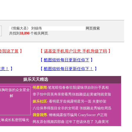
共找到
18,890
个相关网页.
娱乐天天精选
·
明星新闻
-
笔笔暗指春春壮阳
|
梁咏琪自剖分手真相
·
章子怡中田英寿亲密看秀
|
张靓颖提起黄健翔就变脸
·
娱乐社区
-
看明星牙齿揭露明星另一面
夫妻吵架
·
八位保养得面目全非的女明星
张靓颖走秀输给周迅
·
我音我秀
-
锵锵揭露假币骗局
CrazySoccer 卢正雨
之琳成长私密照曝光
·
网友原创视频四部曲
过年了您该休息了
九曲黄河