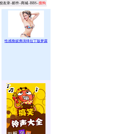
校友录
-
邮件
-
商城
-
BBS
-
搜狗