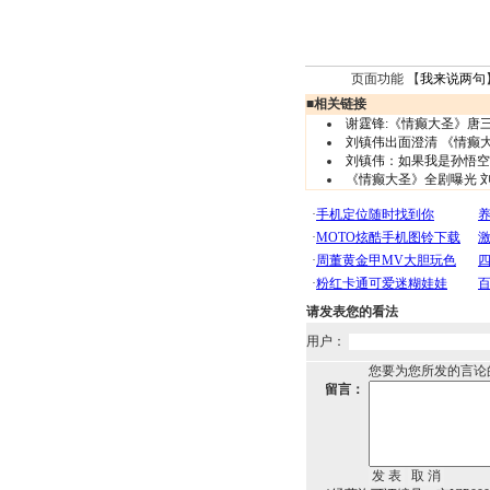
页面功能 【
我来说两句
■
相关链接
谢霆锋:《情癫大圣》唐三
刘镇伟出面澄清 《情癫
刘镇伟：如果我是孙悟空
《情癫大圣》全剧曝光 
请发表您的看法
用户：
您要为您所发的言论
留言：