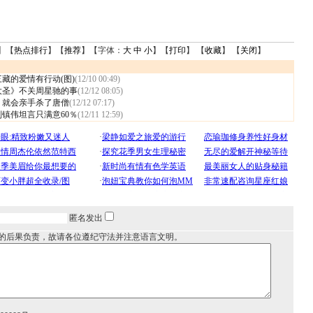
】【
热点排行
】【
推荐
】【字体：
大
中
小
】【
打印
】 【
收藏
】 【
关闭
】
藏的爱情有行动(图)
(12/10 00:49)
大圣》不关周星驰的事
(12/12 08:05)
 就会亲手杀了唐僧
(12/12 07:17)
刘镇伟坦言只满意60％
(12/11 12:59)
匿名发出
的后果负责，故请各位遵纪守法并注意语言文明。