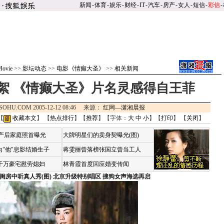
新闻
-
体育
-
娱乐
-
财经
-
IT
-
汽车
-
房产
-
女人
-
短信
-
彩信
-
ovie
>>
影坛动态
>>
电影《情癫大圣》
>>
相关新闻
絮 《情癫大圣》片名灵感得自王菲
SOHU.COM 2005-12-12 08:46 来源：
红网—潇湘晨报
【
收藏本文
】 【
热点排行
】【
推荐
】【字体：
大
中
小
】【
打印
】 【
关闭
】
荷产后家庭照首曝光
大牌明星们的卖身契曝光(图)
"他"息影结婚生子
蒋雯丽曾落榜张国立曾当工人
4千万豪宅慰劳媳妇
林青霞首度回应婚变传闻
闺房中听真人秀(图)
北京升级特别唱区 搜狗女声海选再启