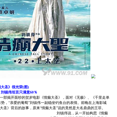
大圣》很光荣(图)
 刘镇伟坦言只满意60％
部揭开面纱的贺岁电影《情癫大圣》，面对《无极》、《千里走单
来势，“亲爱的葡萄”刘镇伟一副稳坐钓鱼台的表情。前晚在上海影城
大圣》背后的故事，原来“情癫大圣”说的竟然是大名鼎鼎的王菲。
刘镇伟说，从一开始构思《情癫