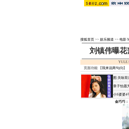
搜狐首页
>>
娱乐频道
>>
电影 M
刘镇伟曝花
YULE.
页面功能 【
我来说两句(
0
)
】 
图:关咏
章子怡愿为
小S婆婆
金巧巧：