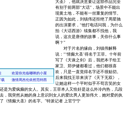
大圣》，他就决意要让这部作品完全
有别于前两部“大话”，场景中不能出
现黄土地，不能有一丝重复的情节。
正因为如此，刘镇伟还拒绝了周星驰
的出演要求，“他打电话问我，为什么
拍《大话西游》续集都不找他，我
说，这次是唐僧的故事，关你什么事
啊？”
对于片名的缘由，刘镇伟解释
说：“‘情癫大圣’得名于王菲。十年前
写了《天诛之剑》后，我把本子给王
家卫、郑伊健都看过，他们都很喜
欢，只是一直觉得名字还不很贴切。
后来我找王菲来演了《天下无双》，
让她这样一个平时似乎不苟言笑的女
还是为爱疯癫的女人。其实，王菲本人又恰好是这么外冷内热，几段
去，我突然从她的身上意识到女人的爱比男人更加伟大，她对爱的执
了《情癫大圣》的名字。”特派记者 上官宁宁