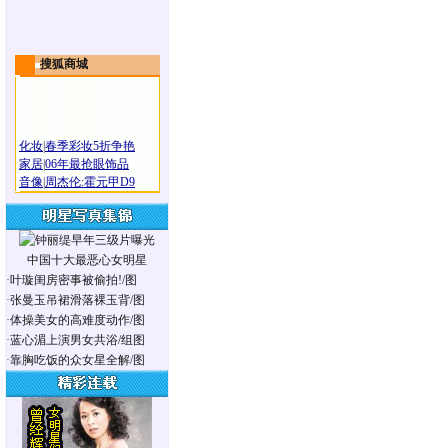
搜狐商城
化妆
|
春季彩妆5折争艳
家居
|
06年最抢眼饰品
音像
|
周杰伦:霍元甲D9
中国十大最恶心女明星
·
叶璇闺房密事被偷拍!/图
·
张曼玉吊裙滑落裸玉背/图
·
体操美女的高难度动作/图
·
蓝心湄上演男女共浴/组图
·
靠胸吃饭的众女星全解/图