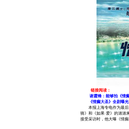
链接阅读：
谢霆锋：能够拍《情癫
《情癫大圣》全剧曝光
本报上海专电作为最后一
骑》和《如果·爱》的汹汹
接受采访时，他大曝《情癫