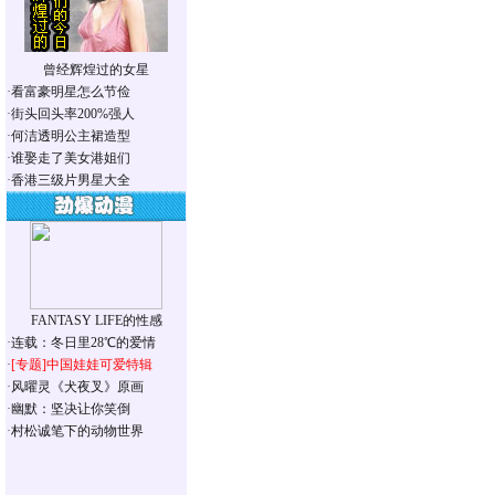
曾经辉煌过的女星
·
看富豪明星怎么节俭
·
街头回头率200%强人
·
何洁透明公主裙造型
·
谁娶走了美女港姐们
·
香港三级片男星大全
FANTASY LIFE的性感
·
连载：冬日里28℃的爱情
·
[专题]
中国娃娃可爱特辑
·
风曜灵《犬夜叉》原画
·
幽默：坚决让你笑倒
·
村松诚笔下的动物世界