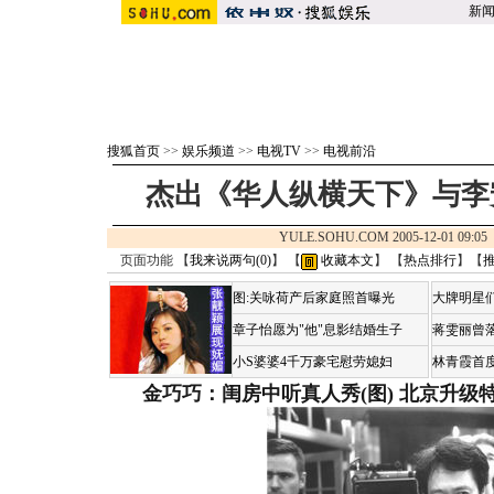
新
搜狐首页
>>
娱乐频道
>>
电视TV
>>
电视前沿
杰出《华人纵横天下》与李
YULE.SOHU.COM 2005-12-01 09
页面功能 【
我来说两句(
0
)
】 【
收藏本文
】 【
热点排行
】【
图:关咏荷产后家庭照首曝光
大牌明星们
章子怡愿为"他"息影结婚生子
蒋雯丽曾
小S婆婆4千万豪宅慰劳媳妇
林青霞首
金巧巧：闺房中听真人秀(图)
北京升级