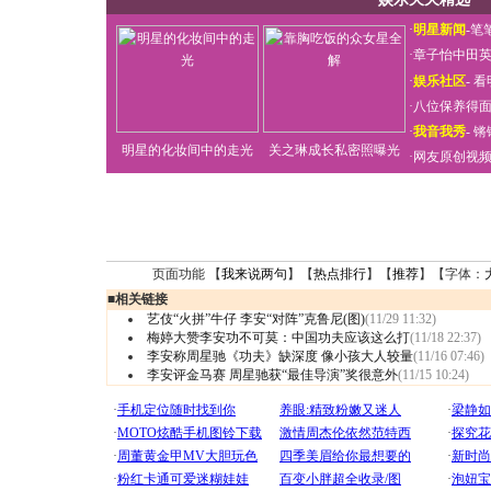
·
明星新闻
-
笔
·
章子怡中田
·
娱乐社区
-
看
·
八位保养得
·
我音我秀
-
锵
明星的化妆间中的走光
关之琳成长私密照曝光
·
网友原创视
页面功能 【
我来说两句
】【
热点排行
】【
推荐
】【字体：
■
相关链接
艺伎“火拼”牛仔 李安“对阵”克鲁尼(图)
(11/29 11:32)
梅婷大赞李安功不可莫：中国功夫应该这么打
(11/18 22:37)
李安称周星驰《功夫》缺深度 像小孩大人较量
(11/16 07:46)
李安评金马赛 周星驰获“最佳导演”奖很意外
(11/15 10:24)