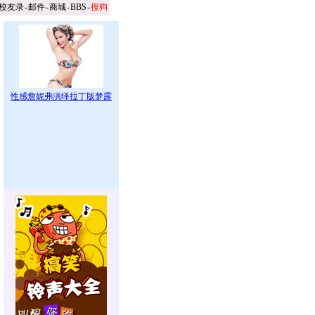
校友录
-
邮件
-
商城
-
BBS
-
搜狗