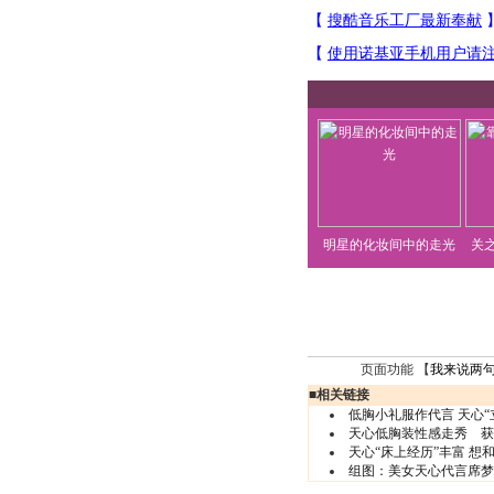
明星的化妆间中的走光
关
页面功能 【
我来说两
■
相关链接
低胸小礼服作代言 天心“
天心低胸装性感走秀 获
天心“床上经历”丰富 想
组图：美女天心代言席梦