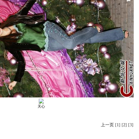
天心
上一页
[
1
] [
2
] [3]