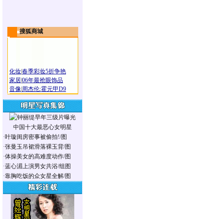
搜狐商城
化妆
|
春季彩妆5折争艳
家居
|
06年最抢眼饰品
音像
|
周杰伦:霍元甲D9
中国十大最恶心女明星
·
叶璇闺房密事被偷拍!/图
·
张曼玉吊裙滑落裸玉背/图
·
体操美女的高难度动作/图
·
蓝心湄上演男女共浴/组图
·
靠胸吃饭的众女星全解/图