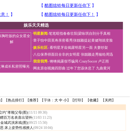
娱乐天天精选
·
明星新闻
-
笔笔暗指春春壮阳
|
梁咏琪自剖分手真相
·
章子怡中田英寿亲密看秀
|
张靓颖提起黄健翔就变脸
·
娱乐社区
-
看明星牙齿揭露明星另一面
夫妻吵架
·
八位保养得面目全非的女明星
张靓颖走秀输给周迅
·
我音我秀
-
锵锵揭露假币骗局
CrazySoccer 卢正雨
之琳成长私密照曝光
·
网友原创视频四部曲
过年了您该休息了
九曲黄河
句
】【
热点排行
】【
推荐
】【字体：
大
中
小
】【
打印
】 【
收藏
】 【
关闭
】
立约”孝顺父母(图)
(11/11 09:30)
赠百万名表喜出望外
(11/03 11:23)
和金城武演床戏(图)
(09/25 15:50)
思 床上姿势性感撩人
(09/24 10:04)