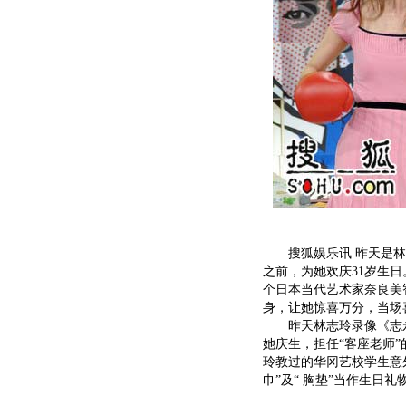
搜狐娱乐讯 昨天是林志
之前，为她欢庆31岁生
个日本当代艺术家奈良美
身，让她惊喜万分，当场
昨天林志玲录像《志永
她庆生，担任“客座老师
玲教过的华冈艺校学生意
巾”及“ 胸垫”当作生日