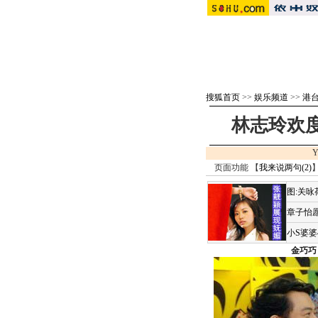
搜狐首页
>>
娱乐频道
>>
港
林志玲欢度
Y
页面功能 【
我来说两句(
2
)
】
图:关
章子怡愿
小S婆
金巧巧