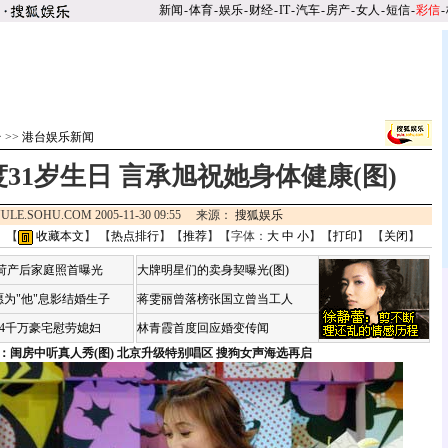
新闻
-
体育
-
娱乐
-
财经
-
IT
-
汽车
-
房产
-
女人
-
短信
-
彩信
-
台
>>
港台娱乐新闻
31岁生日 言承旭祝她身体健康(图)
ULE.SOHU.COM 2005-11-30 09:55 来源：
搜狐娱乐
 【
收藏本文
】 【
热点排行
】【
推荐
】【字体：
大
中
小
】【
打印
】 【
关闭
】
咏荷产后家庭照首曝光
大牌明星们的卖身契曝光(图)
为"他"息影结婚生子
蒋雯丽曾落榜张国立曾当工人
婆4千万豪宅慰劳媳妇
林青霞首度回应婚变传闻
：闺房中听真人秀(图)
北京升级特别唱区 搜狗女声海选再启