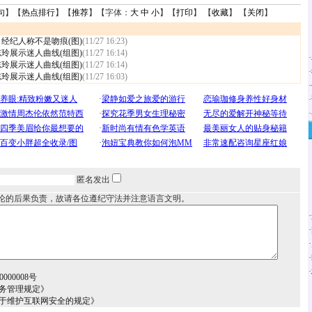
句
】【
热点排行
】【
推荐
】【字体：
大
中
小
】【
打印
】 【
收藏
】 【
关闭
】
经纪人称不是吻痕(图)
(11/27 16:23)
玲展示迷人曲线(组图)
(11/27 16:14)
·
玲展示迷人曲线(组图)
(11/27 16:14)
·
玲展示迷人曲线(组图)
(11/27 16:03)
·
·
·
匿名发出
论的后果负责，故请各位遵纪守法并注意语言文明。
·
·
·
·
·
000008号
务管理规定》
关于维护互联网安全的规定》