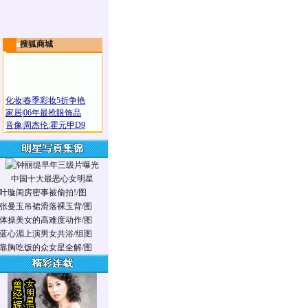
搜狐商城
化妆
|
春季彩妆5折争艳
家居
|
06年最抢眼饰品
音像
|
周杰伦:霍元甲D9
中国十大最恶心女明星
叶璇闺房密事被偷拍!/图
张曼玉吊裙滑落裸玉背/图
体操美女的高难度动作/图
蓝心湄上演男女共浴/组图
靠胸吃饭的众女星全解/图