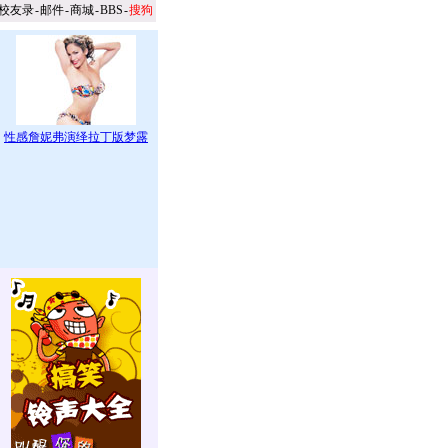
校友录
-
邮件
-
商城
-
BBS
-
搜狗