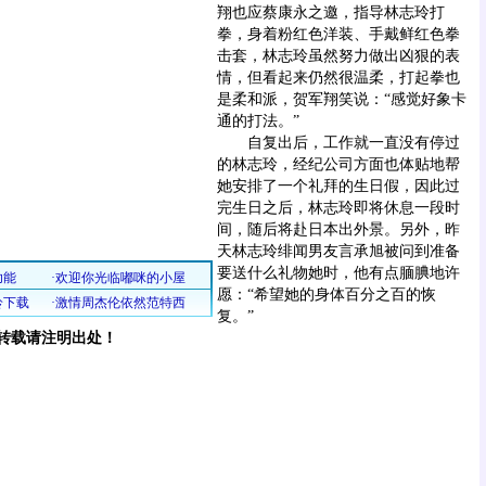
翔也应蔡康永之邀，指导林志玲打
拳，身着粉红色洋装、手戴鲜红色拳
击套，林志玲虽然努力做出凶狠的表
情，但看起来仍然很温柔，打起拳也
是柔和派，贺军翔笑说：“感觉好象卡
通的打法。”
自复出后，工作就一直没有停过
的林志玲，经纪公司方面也体贴地帮
她安排了一个礼拜的生日假，因此过
完生日之后，林志玲即将休息一段时
间，随后将赴日本出外景。另外，昨
天林志玲绯闻男友言承旭被问到准备
要送什么礼物她时，他有点腼腆地许
愿：“希望她的身体百分之百的恢
复。”
转载请注明出处！