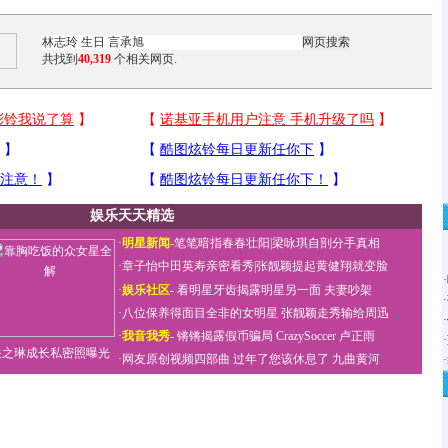
共找到
40,319
个相关网页.
娱乐天天精选
·
明星新闻
-
笔笔暗指春春壮阳
|
梁咏琪自剖分手真相
·
章子怡中田英寿亲密看秀
|
张靓颖提起黄健翔就变脸
·
·
娱乐社区
-
看明星牙齿揭露明星另一面
夫妻吵架
·
·
八位保养得面目全非的女明星
张靓颖走秀输给周迅
·
·
我音我秀
-
锵锵揭露假币骗局
CrazySoccer 卢正雨
·
关之琳成长私密照曝光
·
网友原创视频四部曲
过年了您该休息了
九曲黄河
·