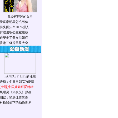
曾经辉煌过的女星
看富豪明星怎么节俭
街头回头率200%强人
何洁透明公主裙造型
谁娶走了美女港姐们
香港三级片男星大全
FANTASY LIFE的性感
连载：冬日里28℃的爱情
[专题]
中国娃娃可爱特辑
风曜灵《犬夜叉》原画
幽默：坚决让你笑倒
村松诚笔下的动物世界