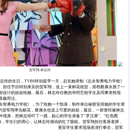
贺军翔 林志玲
玲的生日，TVBS特别提早一天，赶在她录制《志永智勇电力学校》
日。担任节目特别来宾的贺军翔，送上一束鲜花祝贺，搭档蔡康永挑了一
智设计的娃娃给她，最后，林志玲任教的华冈艺校学生及同事突然现
喜极而泣。
智勇电力学校》，为了给她一个惊喜，制作单位秘密安排她的学生替
”的贺军翔率先献花，蔡康永也送上可爱的娃娃，最后，一群曾经被林志
外现身，把林志玲吓了一跳，贴心的学生准备了“罗汉果”、“红色围
礼物，学生们的用心，让林志玲感动的红了眼眶。
贺军翔担任客座老师，
更应学生要求现场表演打拳击，贺军