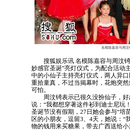
名模陈嘉容与周汶
搜狐娱乐讯 名模陈嘉容与周汶锜
妙感官圣诞”亮灯仪式，为配合活动
中的小仙子主持亮灯仪式，两人异口
重拾童真，不过当揭幕时，花炮突然
可怕。
周汶锜表示已很久没扮仙子，好
说：“我都想穿著这件衫到迪士尼玩
圣诞节没有假期，27日她会参与“培
区的小朋友，逗留3、4天，她说：“
物的钱用来买糖果，带去广西送给小