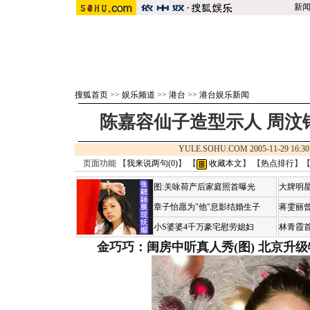
新
搜狐首页
>>
娱乐频道
>>
港台
>>
港台娱乐新闻
陈嘉容仙子造型示人 周汶
YULE.SOHU.COM 2005-11-29 1
页面功能 【
我来说两句(
0
)
】 【
收藏本文
】 【
热点排行
】
图:关咏荷产后家庭照首曝光
大牌明星
章子怡愿为"他"息影结婚生子
蒋雯丽
小S婆婆4千万豪宅慰劳媳妇
林青霞
金巧巧：闺房中听真人秀(图)
北京升级