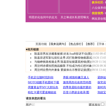
·
娱乐社区
-
·
八位保养得
·
我音我秀
-
明星的化妆间中的走光
关之琳成长私密照曝光
·
网友原创视
页面功能 【
我来说两句
】【
热点排行
】【
推荐
】【字体
■
相关链接
陈嘉容男友涉藏毒被捕 好友AnaR惊讶不信(图)
(11/03 09:45
陈嘉容进军影坛前狂走秀 武打歌舞怪物都愿试
(10/26 15:03
与杨峥狭路相逢走秀 陈嘉容短裙露底抢镜(图)
(09/29 11:54
周汶锜赤裸拍照挑战极限 不怕成为性幻想对象
(09/26 09:30
周汶锜自赞内外兼备 要媒体出示整容证据(图)
(09/16 13:44
请发表您的看法
用户：
匿名发出