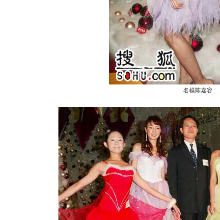
名模陈嘉容