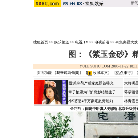
新
搜狐首页
>>
娱乐频道
>>
电视 TV
>>
电视前沿
>>
40集央视大
图：《紫玉金砂》精
YULE.SOHU.COM 2005-11-22 1
页面功能 【
我来说两句(
0
)
】 【
收藏本文
】 【
热点排行
】
图:关咏荷产后家庭照首曝光
大牌明星
章子怡愿为"他"息影结婚生子
蒋雯丽
小S婆婆4千万豪宅慰劳媳妇
林青霞
金巧巧：闺房中听真人秀(图)
北京升级特