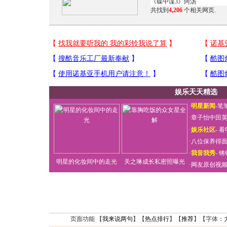
共找到
4,206
个相关网页.
娱乐天天精选
·
明星新闻
-
笔
·
章子怡中田
·
娱乐社区
-
看
·
八位保养得
·
我音我秀
-
锵
明星的化妆间中的走光
关之琳成长私密照曝光
·
网友原创视
页面功能 【
我来说两句
】【
热点排行
】【
推荐
】【字体：