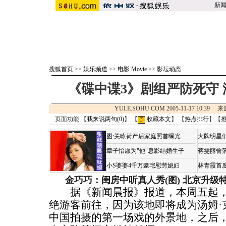
新
搜狐首页
>>
娱乐频道
>>
电影 Movie
>>
影坛动态
《碟中谍3》剧组严防死守
YULE.SOHU.COM 2005-11-17 10:39
页面功能 【
我来说两句(
0
)
】 【
收藏本文
】 【
热点排行
】【
图:关咏荷产后家庭照首曝光
大牌明星们
章子怡愿为"他"息影结婚生子
蒋雯丽曾
小S婆婆4千万豪宅慰劳媳妇
林青霞首
金巧巧：闺房中听真人秀(图)
北京升级
据《新闻晨报》报道，本周五起，
绝游客前往，因为该地即将成为汤姆·
中国拍摄的第一场戏的外景地，之后