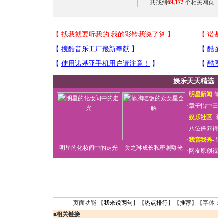
共找到
69,172
个相关网页.
娱乐天天精选
·
明星新闻
-
·
章子怡中田
·
娱乐社区
-
·
八位保养得
·
我音我秀
-
明星的化妆间中的走光
关之琳成长私密照曝光
·
网友原创视
页面功能 【
我来说两句
】【
热点排行
】【
推荐
】【字体
■
相关链接