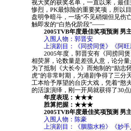
视大奖的获奖名单，一直以来，最佳
惨烈，PK最惊险的重要奖项，所以目
盘明争暗斗，一场“不见硝烟但见伤
触即发的“白热化阶段”——
2005TVB年度最佳奖项预测 男
入围人物：郭晋安
上演剧目：《同捞同煲》《阿旺
2005年度，郭晋安有《同捞同煲
相荧屏，论数量是差强人意，论分量
为了抵制《大长今》而炮制的“励志怀
虎”的非常时期，为港剧争得了三分天
工本给予厚望的台庆大戏，凭着“憨
的活泼演绎，刚一开局就获得了30
年度表现：★★★
胜算把握：★★★
2005TVB年度最佳奖项预测 男
入围人物：陈豪
上演剧目：《胭脂水粉》《妙手人