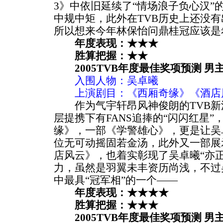
3》中依旧延续了“情场浪子负心汉”
中规中矩，此外在TVB历史上还没有
所以想来今年林保怡问鼎桂冠应该是
年度表现：★★★
胜算把握：★★
2005TVB年度最佳奖项预测 男
入围人物：吴卓曦
上演剧目：《西厢奇缘》《酒店
作为气宇轩昂风神俊朗的TVB新
层提携下有FANS追捧的“闪闪红星
缘》，一部《学警雄心》，更是让吴
位无可动摇固若金汤，此外又一部展
店风云》，也着实彰现了吴卓曦“亦
力，虽然是羽翼未丰资历尚浅，不过
中最具“冠军相”的一个——
年度表现：★★★★
胜算把握：★★★
2005TVB年度最佳奖项预测 男