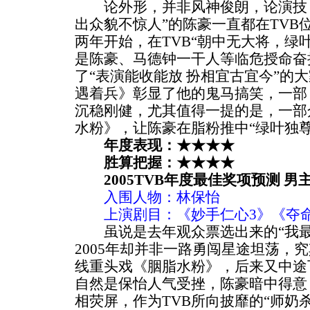
论外形，并非风神俊朗，论演技，
出众貌不惊人”的陈豪一直都在TVB
两年开始，在TVB“朝中无大将，绿
是陈豪、马德钟一干人等临危授命奋
了“表演能收能放 扮相宜古宜今”的
遇着兵》彰显了他的鬼马搞笑，一部
沉稳刚健，尤其值得一提的是，一部
水粉》，让陈豪在脂粉推中“绿叶独尊
年度表现：★★★★
胜算把握：★★★★
2005TVB年度最佳奖项预测 男
入围人物：林保怡
上演剧目：《妙手仁心3》《夺
虽说是去年观众票选出来的“我最
2005年却并非一路勇闯星途坦荡，
线重头戏《胭脂水粉》，后来又中途
自然是保怡人气受挫，陈豪暗中得意
相荧屏，作为TVB所向披靡的“师奶