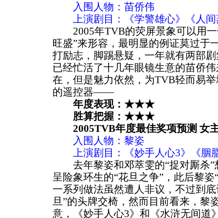
入围人物：苗侨伟
上演剧目：《学警雄心》《人间
2005年TVB的荧屏景象可以用一
旺盛”来形容，最明显的例证莫过于
打励志，脚踢悬疑，一年就有两部剧
已经忙活了十几年眼镜生意的苗侨伟
在，但是魅力依然，为TVB轻而易
的遥控器——
年度表现：★★★
胜算把握：★★★
2005TVB年度最佳奖项预测 女
入围人物：黎姿
上演剧目：《妙手人心3》《胭脂
去年黎姿和邓萃雯的“捉对厮杀”想
呈险象环生的“花旦之争”，此后黎姿“
一系列做法虽然遭人非议，不过到底
旦”的头牌交椅，然而目前看来，黎姿
意，《妙手人心3》和《水浒无间道