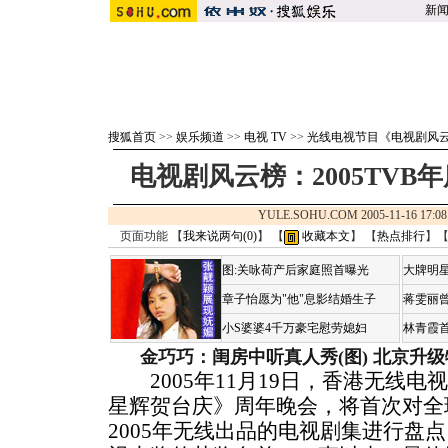
新
搜狐首页
>>
娱乐频道
>>
电视 TV
>>
光线电视节目《电视剧风
电视剧风云榜：2005TV
YULE.SOHU.COM 2005-11-16 1
页面功能 【
我来说两句(
0
)
】 【
收藏本文
】 【
热点排行
】
图:关咏荷产后家庭照首曝光
大牌明星
章子怡愿为"他"息影结婚生子
蒋雯丽
小S婆婆4千万豪宅慰劳媳妇
林青霞
金巧巧：闺房中听真人秀(图)
北京升级
2005年11月19日，香港无线电
星辉贺台庆》周年晚会，将首次对全
2005年无线出品的电视剧集进行盘点