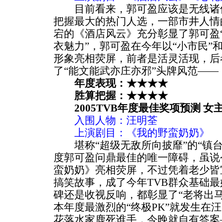
目前看来，郭可盈应该是无线诸位
把握最大的热门人选，一部市井人情
宕的《酒店风云》充分彰显了郭可盈“
衣魅力”，郭可盈在今年以“小市民”
形象亮相荧屏，前者是活灵活现，后
了“能文能武亦庄亦邪”头牌风范——
年度表现：★★★★
胜算把握：★★★★
2005TVB年度最佳奖项预测 女
入围人物：汪明荃
上演剧目：《我的野蛮奶奶》
堪称“超级无敌所向披靡”的“镇台
度郭可盈问鼎最佳的唯一障碍，虽说
蛮奶奶》亮相荧屏，不过凭着老少皆
搞笑故事，成了今年TVB群众基础
碑还是收视反响，都彰显了“老将出
本年度最激烈的“终极PK”就发生在
花落水家鹿死谁手，今晚就自有答案