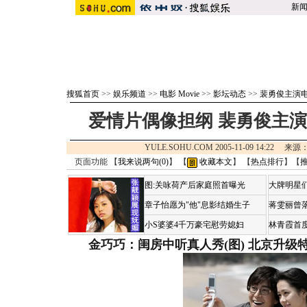
新
搜狐首页
>>
娱乐频道
>>
电影 Movie
>>
影坛动态
>>
裴勇俊主演
爱情片偶像担纲 裴勇俊主
YULE.SOHU.COM 2005-11-09 14:22 来源
页面功能 【
我来说两句(
0
)
】 【
收藏本文
】 【
热点排行
】【
图:关咏荷产后家庭照首曝光
大牌明星们
章子怡愿为"他"息影结婚生子
蒋雯丽曾
小S婆婆4千万豪宅慰劳媳妇
林青霞首
金巧巧：闺房中听真人秀(图)
北京升级