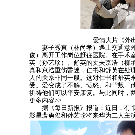
爱情大片《外出
妻子秀真（林尚孝）遇上交通意外
俊）离开工作岗位赶往医院。在手术
英（孙艺珍）。舒英的丈夫京浩（柳
真和京浩重伤昏迷，仁书和舒英在处
人的关系非同一般。这对仁书和舒英
受。爱变成了不解、愤怒、和背叛。
祈祷他们可以平安康复。与此同时，
更多内容>>
据《每日新报》报道：近日，有“眼
影星裴勇俊和孙艺珍将来华为二人主