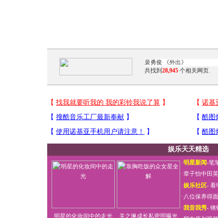
共找到
28,945
个相关网页.
娱乐天天精选
·
明星新闻
-
笔
·
章子怡中田
·
娱乐社区
-
看
·
八位保养得
·
我音我秀
-
锵
明星的化妆间中的走光
关之琳成长私密照曝光