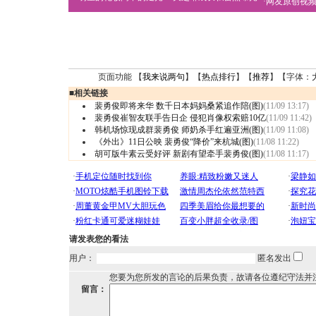
·
网友原创视
页面功能 【
我来说两句
】【
热点排行
】【
推荐
】【字体：
■
相关链接
裴勇俊即将来华 数千日本妈妈桑紧追作陪(图)
(11/09 13:17)
裴勇俊崔智友联手告日企 侵犯肖像权索赔10亿
(11/09 11:42)
韩机场惊现成群裴勇俊 师奶杀手红遍亚洲(图)
(11/09 11:08)
《外出》11日公映 裴勇俊“降价”来杭城(图)
(11/08 11:22)
胡可版牛素云受好评 新剧有望牵手裴勇俊(图)
(11/08 11:17)
请发表您的看法
用户：
匿名发出
您要为您所发的言论的后果负责，故请各位遵纪守法并
留言：