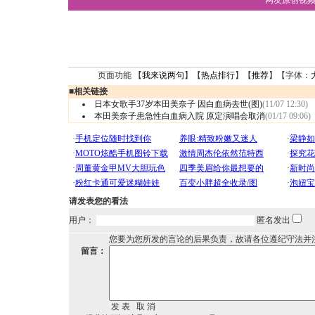
·
网友原创视
页面功能 【
我来说两句
】【
热点排行
】【
推荐
】【字体：
■
相关链接
日本女歌手37岁本田美奈子 因白血病去世(图)
(11/07 12:30)
本田美奈子患急性白血病入院 原定演唱会取消
(01/17 09:06)
请发表您的看法
用户：
匿名发出
您要为您所发的言论的后果负责，故请各位遵纪守法并
留言：