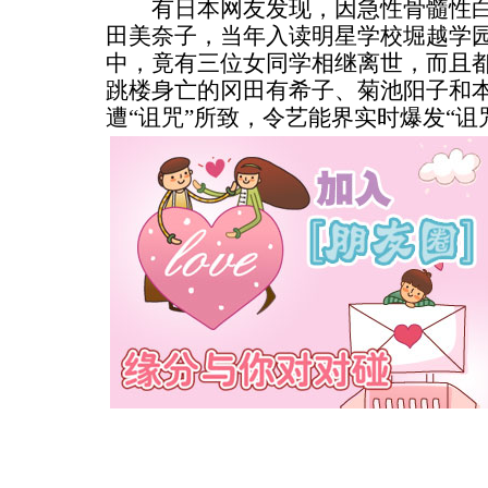
有日本网友发现，因急性骨髓性白血
田美奈子，当年入读明星学校堀越学
中，竟有三位女同学相继离世，而且都
跳楼身亡的冈田有希子、菊池阳子和
遭“诅咒”所致，令艺能界实时爆发“诅