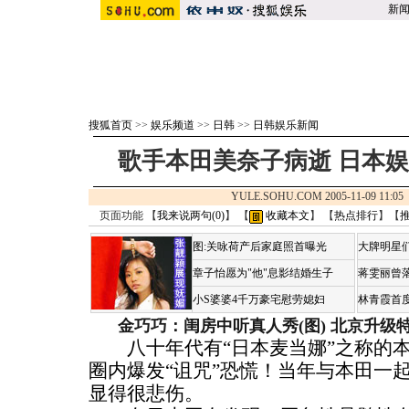
新
搜狐首页
>>
娱乐频道
>>
日韩
>>
日韩娱乐新闻
歌手本田美奈子病逝 日本
YULE.SOHU.COM 2005-11-09 11
页面功能 【
我来说两句(
0
)
】 【
收藏本文
】 【
热点排行
】【
图:关咏荷产后家庭照首曝光
大牌明星们
章子怡愿为"他"息影结婚生子
蒋雯丽曾
小S婆婆4千万豪宅慰劳媳妇
林青霞首
金巧巧：闺房中听真人秀(图)
北京升级
八十年代有“日本麦当娜”之称的本
圈内爆发“诅咒”恐慌！当年与本田一
显得很悲伤。