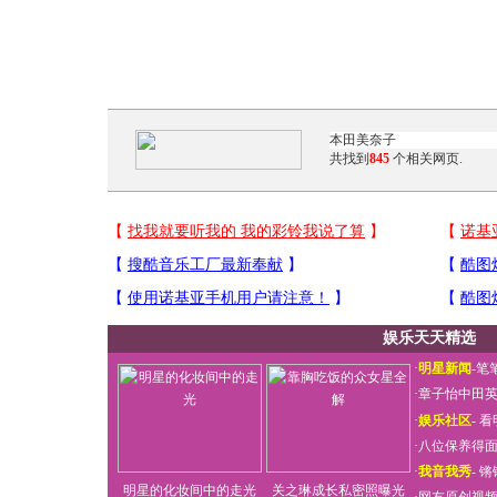
共找到
845
个相关网页.
娱乐天天精选
·
明星新闻
-
笔
·
章子怡中田
·
娱乐社区
-
看
·
八位保养得
·
我音我秀
-
锵
明星的化妆间中的走光
关之琳成长私密照曝光