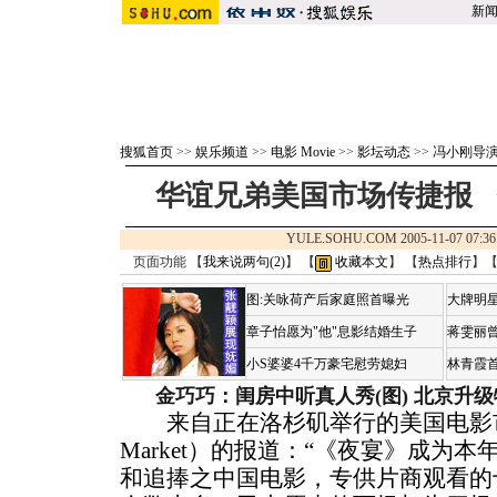
新
搜狐首页
>>
娱乐频道
>>
电影 Movie
>>
影坛动态
>>
冯小刚导
华谊兄弟美国市场传捷报 
YULE.SOHU.COM 2005-11-07 0
页面功能 【
我来说两句(
2
)
】 【
收藏本文
】 【
热点排行
】
图:关咏荷产后家庭照首曝光
大牌明星
章子怡愿为"他"息影结婚生子
蒋雯丽
小S婆婆4千万豪宅慰劳媳妇
林青霞
金巧巧：闺房中听真人秀(图)
北京升级
来自正在洛杉矶举行的美国电影市场（Am
Market）的报道：“《夜宴》成为
和追捧之中国电影，专供片商观看的