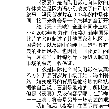
《夜宴》是冯氏电影走向国际的开
媒体关注是因为冯小刚改变了自己以
叙事。冯氏贺岁片在2005年的中场
间，接下来将会是一个怎样的全新开
继《
天下无贼
》全亚洲同步上映
小刚2005年度力作《夜宴》触电国
此片的兴趣超过了其他国家和地区，
国背景，以及剧中的纯中国造型具有
典的亚洲风格。也因此，《夜宴》的
盾，袁和平，叶锦添等国际级大腕加
市场的票房丰收保证。
什么是国际化？冯氏电影在认真地
乙方》开启贺岁片市场开始，冯小刚
路，嬉笑怒骂的背后是他冷峻的幽默
据他自己说，喜剧是最难的，所以这
但是《夜宴》又谈何容易呢，在那样
一一上演，将会是另外一场表述的艰
我们祝愿《夜宴》在国际市场一帆