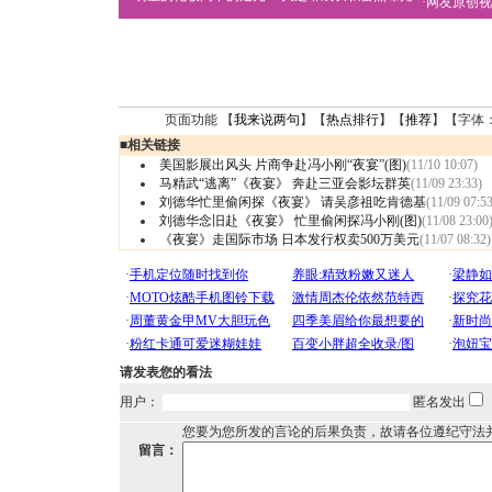
·
网友原创视
页面功能 【
我来说两句
】【
热点排行
】【
推荐
】【字体
■
相关链接
美国影展出风头 片商争赴冯小刚“夜宴”(图)
(11/10 10:07)
马精武“逃离”《夜宴》 奔赴三亚会影坛群英
(11/09 23:33)
刘德华忙里偷闲探《夜宴》 请吴彦祖吃肯德基
(11/09 07:53
刘德华念旧赴《夜宴》 忙里偷闲探冯小刚(图)
(11/08 23:00
《夜宴》走国际市场 日本发行权卖500万美元
(11/07 08:32)
请发表您的看法
用户：
匿名发出
您要为您所发的言论的后果负责，故请各位遵纪守法
留言：