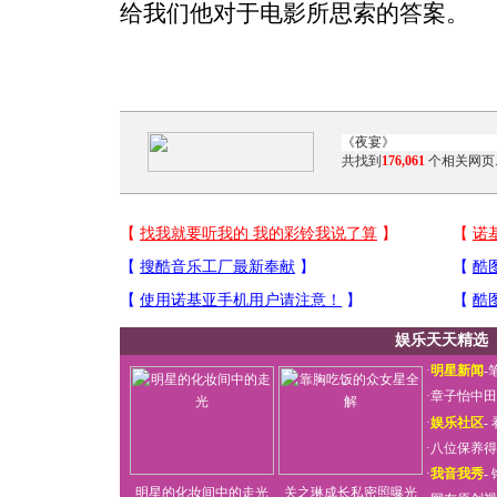
给我们他对于电影所思索的答案。
共找到
176,061
个相关网页
娱乐天天精选
·
明星新闻
-
·
章子怡中田
·
娱乐社区
-
·
八位保养得
·
我音我秀
-
明星的化妆间中的走光
关之琳成长私密照曝光