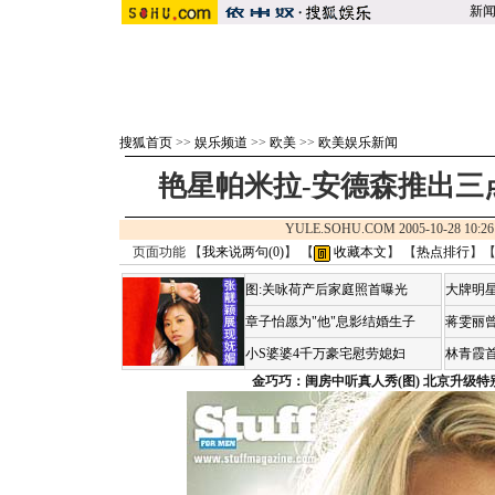
新
搜狐首页
>>
娱乐频道
>>
欧美
>>
欧美娱乐新闻
艳星帕米拉-安德森推出三
YULE.SOHU.COM 2005-10-28 1
页面功能 【
我来说两句(
0
)
】 【
收藏本文
】 【
热点排行
】
图:关咏荷产后家庭照首曝光
大牌明星
章子怡愿为"他"息影结婚生子
蒋雯丽
小S婆婆4千万豪宅慰劳媳妇
林青霞
金巧巧：闺房中听真人秀(图)
北京升级特