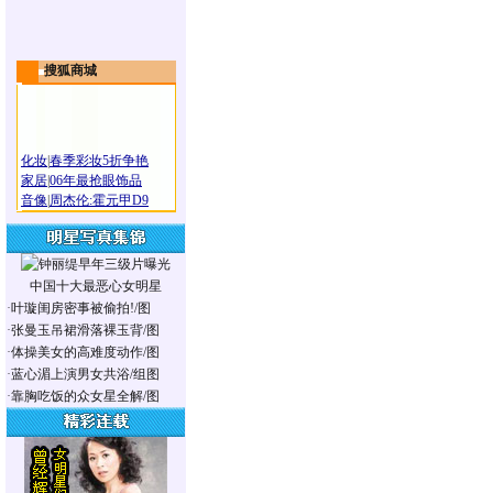
搜狐商城
化妆
|
春季彩妆5折争艳
家居
|
06年最抢眼饰品
音像
|
周杰伦:霍元甲D9
中国十大最恶心女明星
·
叶璇闺房密事被偷拍!/图
·
张曼玉吊裙滑落裸玉背/图
·
体操美女的高难度动作/图
·
蓝心湄上演男女共浴/组图
·
靠胸吃饭的众女星全解/图