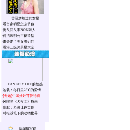
曾经辉煌过的女星
·
看富豪明星怎么节俭
·
街头回头率200%强人
·
何洁透明公主裙造型
·
谁娶走了美女港姐们
·
香港三级片男星大全
FANTASY LIFE的性感
·
连载：冬日里28℃的爱情
·
[专题]
中国娃娃可爱特辑
·
风曜灵《犬夜叉》原画
·
幽默：坚决让你笑倒
·
村松诚笔下的动物世界
-- 给编辑写信