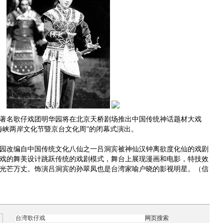
湾著名歌仔戏团明华园将在北京天桥剧场推出中国传统神话题材大戏
海峡两岸文化节暨京台文化周”的闭幕式演出。
改编自中国传统文化八仙之一吕洞宾被神仙汉钟离欲度化仙的戏剧
戏的舞美设计跳跃传统的戏剧模式，舞台上展现漫画和电影，特技效
光芒万丈。饰演吕洞宾的孙翠凤也是台湾家喻户晓的影视明星。（信