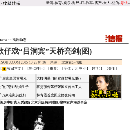
新闻
-
体育
-
娱乐
-
财经
-
IT
-
汽车
-
房产
-
女人
-
短信
-
彩信
-
rama
>>
戏剧动态
歌仔戏“吕洞宾”天桥亮剑(图)
.SOHU.COM 2005-10-25 04:36 来源：
北京娱乐信报
【
收藏本文
】 【
热点排行
】【
推荐
】【字体：
大
中
小
】【
打印
】 【
关闭
】
荷产后家庭照首曝光
大牌明星们的卖身契曝光(图)
"他"息影结婚生子
蒋雯丽曾落榜张国立曾当工人
4千万豪宅慰劳媳妇
林青霞首度回应婚变传闻
闺房中听真人秀(图)
北京升级特别唱区 搜狗女声海选再启