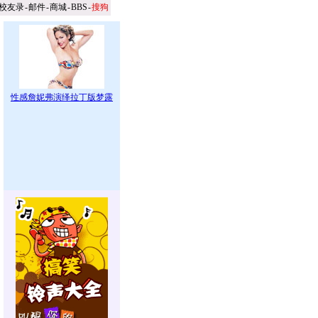
校友录
-
邮件
-
商城
-
BBS
-
搜狗