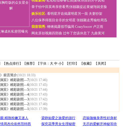
·
明星新闻
-
笔笔暗指春春壮阳
|
梁咏琪自剖分手真相
·
章子怡中田英寿亲密看秀
|
张靓颖提起黄健翔就变脸
·
娱乐社区
-
看明星牙齿揭露明星另一面
夫妻吵架
·
八位保养得面目全非的女明星
张靓颖走秀输给周迅
·
我音我秀
-
锵锵揭露假币骗局
CrazySoccer 卢正雨
之琳成长私密照曝光
·
网友原创视频四部曲
过年了您该休息了
九曲黄河
】【
热点排行
】【
推荐
】【字体：
大
中
小
】【
打印
】 【
收藏
】 【
关闭
】
》前言简介
(10/21 18:33)
洞宾》精彩剧照—7
(10/21 17:46)
洞宾》精彩剧照—6
(10/21 17:45)
洞宾》精彩剧照—5
(10/21 17:44)
洞宾》精彩剧照—4
(10/21 17:43)
洞宾》精彩剧照—3
(10/21 17:42)
洞宾》精彩剧照—2
(10/21 17:40)
洞宾》精彩剧照—1
(10/21 17:39)