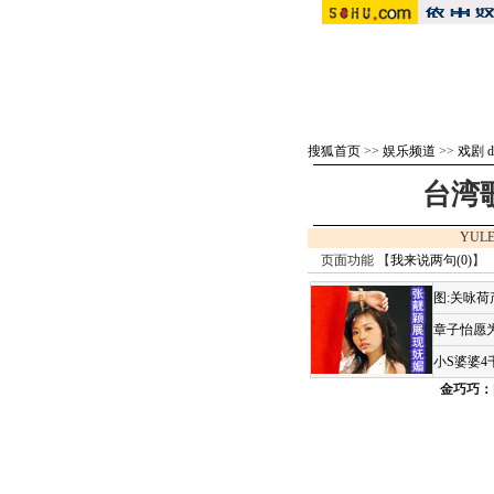
搜狐首页
>>
娱乐频道
>>
戏剧 d
台湾
YULE
页面功能 【
我来说两句(
0
)
】 
图:关咏
章子怡愿为
小S婆婆
金巧巧：