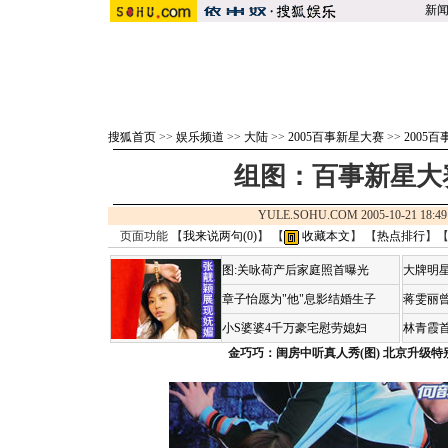
新
搜狐首页
>>
娱乐频道
>>
大陆
>>
2005百事新星大赛
>>
2005
组图：百事新星大
YULE.SOHU.COM 2005-10-21 1
页面功能 【
我来说两句(
0
)
】 【
收藏本文
】 【
热点排行
】
图:关咏荷产后家庭照首曝光
大牌明星
章子怡愿为"他"息影结婚生子
蒋雯丽
小S婆婆4千万豪宅慰劳媳妇
林青霞
金巧巧：闺房中听真人秀(图)
北京升级特