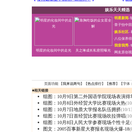
娱乐天天精选
·
明星新闻
-
·
章子怡中田
·
娱乐社区
-
·
八位保养得
·
我音我秀
-
明星的化妆间中的走光
关之琳成长私密照曝光
·
网友原创视
页面功能 【
我来说两句
】【
热点排行
】【
推荐
】【字体
■
相关链接
组图：10月9日第二外国语学院现场表演得
组图：10月8日外经贸大学比赛现场火热
(10
组图：10月7日地质大学报名队伍拥挤
(10/1
组图：10月7日首经贸比赛现场吹拉弹唱
(10
组图：10月8日人民大学参赛现场个性十足
图文：2005百事新星大赛报名现场火爆-18
(