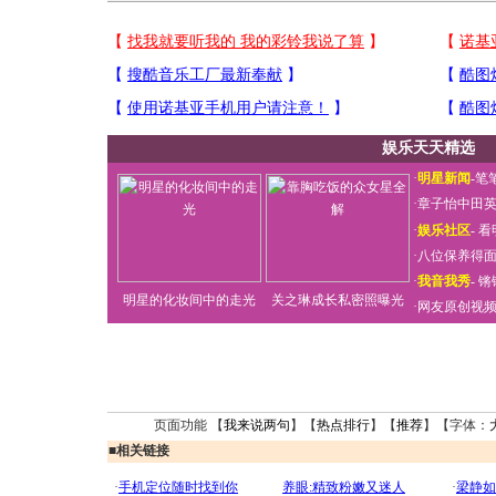
娱乐天天精选
·
明星新闻
-
笔
·
章子怡中田
·
娱乐社区
-
看
·
八位保养得
·
我音我秀
-
锵
明星的化妆间中的走光
关之琳成长私密照曝光
·
网友原创视
页面功能 【
我来说两句
】【
热点排行
】【
推荐
】【字体：
■
相关链接