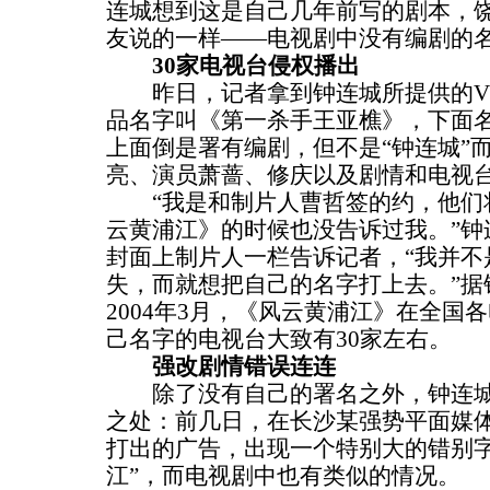
连城想到这是自己几年前写的剧本，
友说的一样——电视剧中没有编剧的
30家电视台侵权播出
昨日，记者拿到钟连城所提供的VC
品名字叫《第一杀手王亚樵》，下面
上面倒是署有编剧，但不是“钟连城”而
亮、演员萧蔷、修庆以及剧情和电视
“我是和制片人曹哲签的约，他们
云黄浦江》的时候也没告诉过我。”钟
封面上制片人一栏告诉记者，“我并不
失，而就想把自己的名字打上去。”据
2004年3月，《风云黄浦江》在全国
己名字的电视台大致有30家左右。
强改剧情错误连连
除了没有自己的署名之外，钟连
之处：前几日，在长沙某强势平面媒
打出的广告，出现一个特别大的错别字
江”，而电视剧中也有类似的情况。