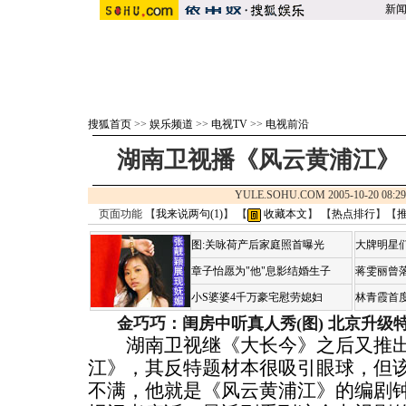
新
搜狐首页
>>
娱乐频道
>>
电视TV
>>
电视前沿
湖南卫视播《风云黄浦江》
YULE.SOHU.COM 2005-10-20 0
页面功能 【
我来说两句(
1
)
】 【
收藏本文
】 【
热点排行
】【
图:关咏荷产后家庭照首曝光
大牌明星们
章子怡愿为"他"息影结婚生子
蒋雯丽曾
小S婆婆4千万豪宅慰劳媳妇
林青霞首
金巧巧：闺房中听真人秀(图)
北京升级
湖南卫视继《大长今》之后又推出
江》，其反特题材本很吸引眼球，但
不满，他就是《风云黄浦江》的编剧