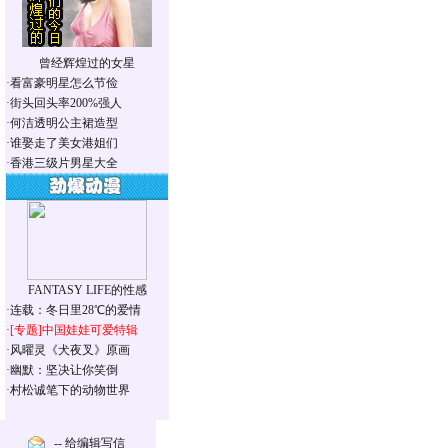
曾经辉煌过的女星
·
看富豪明星怎么节俭
·
街头回头率200%强人
·
何洁透明公主裙造型
·
谁娶走了美女港姐们
·
香港三级片男星大全
FANTASY LIFE的性感
·
连载：冬日里28℃的爱情
·
[专题]
中国娃娃可爱特辑
·
风曜灵《犬夜叉》原画
·
幽默：坚决让你笑倒
·
村松诚笔下的动物世界
-- 给编辑写信