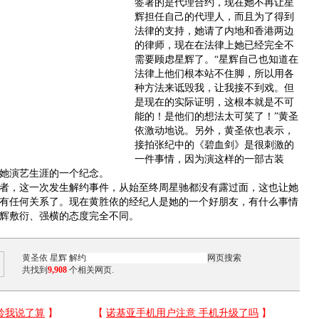
签署的是代理合约，现在她不再让星
辉担任自己的代理人，而且为了得到
法律的支持，她请了内地和香港两边
的律师，现在在法律上她已经完全不
需要顾虑星辉了。“星辉自己也知道在
法律上他们根本站不住脚，所以用各
种方法来诋毁我，让我接不到戏。但
是现在的实际证明，这根本就是不可
能的！是他们的想法太可笑了！”黄圣
依激动地说。另外，黄圣依也表示，
接拍张纪中的《碧血剑》是很刺激的
一件事情，因为演这样的一部古装
她演艺生涯的一个纪念。
，这一次发生解约事件，从始至终周星驰都没有露过面，这也让她
有任何关系了。现在黄胜依的经纪人是她的一个好朋友，有什么事情
辉敷衍、强横的态度完全不同。
共找到
9,908
个相关网页.