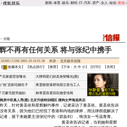
新闻
-
体育
-
娱乐
-
财经
-
IT
-
汽车
-
房产
-
女人
-
短信
-
彩信
-
>>
大陆
星辉不再有任何关系 将与张纪中携手
.SOHU.COM 2005-10-18 01:38 来源：
北京娱乐信报
 【
收藏本文
】 【
热点排行
】【
推荐
】【字体：
大
中
小
】【
打印
】 【
关闭
】
荷产后家庭照首曝光
大牌明星们的卖身契曝光(图)
"他"息影结婚生子
蒋雯丽曾落榜张国立曾当工人
4千万豪宅慰劳媳妇
林青霞首度回应婚变传闻
闺房中听真人秀(图)
北京升级特别唱区 搜狗女声海选再启
天，针对黄圣依和星辉解约事件，记者采访了黄圣依。黄圣依告诉
没有关系，因为他们已经找了香港和内地的律师，用法律彻底解决了
记者，接下来她要主演张纪中的《碧血剑》，饰演女一号温青青。
黄圣依告诉记者，当初她和星辉