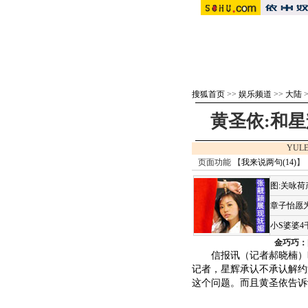
搜狐首页
>>
娱乐频道
>>
大陆
黄圣依:和
YULE
页面功能 【
我来说两句(
14
)
】
图:关咏
章子怡愿为
小S婆婆
金巧巧：
信报讯（记者郝晓楠）昨
记者，星辉承认不承认解约
这个问题。而且黄圣依告诉