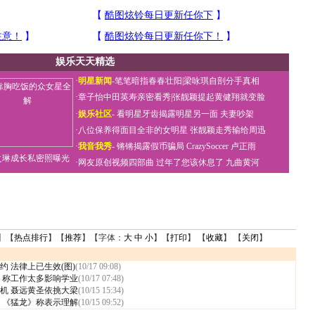
娱乐天天精选
·
明星新闻
-
笔笔暗指春春壮阳
|
梁咏琪自剖分手真相
·
章子怡中田英寿亲密看秀
|
张靓颖提起黄健翔就变脸
·
娱乐社区
-
看明星牙齿揭露明星另一面
夫妻吵架
·
八位保养得面目全非的女明星
张靓颖走秀输给周迅
·
我音我秀
-
锵锵揭露假币骗局
CrazySoccer 卢正雨
之琳成长私密照曝光
·
网友原创视频四部曲
过年了您该休息了
九曲黄河
】【
热点排行
】【
推荐
】【字体：
大
中
小
】【
打印
】 【
收藏
】 【
关闭
】
 法律上已生效(图)
(10/17 09:08)
 称工作太多影响学业
(10/17 07:48)
机 聂远黄圣依挑大梁
(10/15 15:34)
 《猛龙》称表示理解
(10/15 09:52)