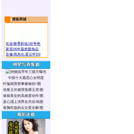
搜狐商城
化妆
|
春季彩妆5折争艳
家居
|
06年最抢眼饰品
音像
|
周杰伦:霍元甲D9
中国十大最恶心女明星
·
叶璇闺房密事被偷拍!/图
·
张曼玉吊裙滑落裸玉背/图
·
体操美女的高难度动作/图
·
蓝心湄上演男女共浴/组图
·
靠胸吃饭的众女星全解/图