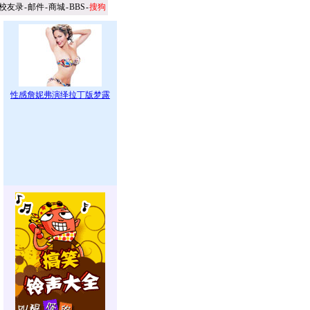
校友录
-
邮件
-
商城
-
BBS
-
搜狗