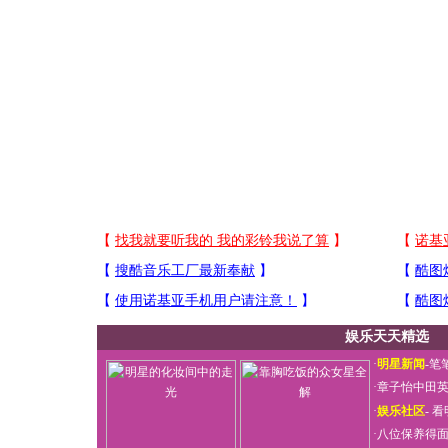
娱乐天天精选
·
明星新闻
-
笔
·
章子怡中田
·
娱乐社区
-
看
·
八位保养得