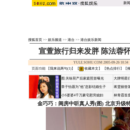
新
搜狐首页
>>
娱乐频道
>>
港台
>>
港台娱乐新闻
宣萱旅行归来发胖 陈法蓉怀
YULE.SOHU.COM 2005-09-26 10
页面功能 【
我来说两句(
1
)
】 【
收藏本文
】 【
热点排行
】【
图:关咏荷产后家庭照首曝光
大牌明星们
章子怡愿为"他"息影结婚生子
蒋雯丽曾
小S婆婆4千万豪宅慰劳媳妇
林青霞首
金巧巧：闺房中听真人秀(图)
北京升级