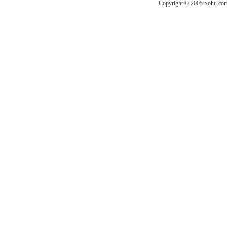
Copyright © 2005 Sohu.com I