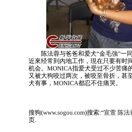
陈法蓉与爸爸和爱犬“金毛強”一同出
近來经常到內地工作，現在只要有时
机会。MONICA指爱犬受过不少苦
又被大狗咬过两次，被咬至骨折，甚
犬有事，MONICA都忍不住痛哭。
搜狗(
www.sogou.com
)搜索:“
宣萱 陈法
页.