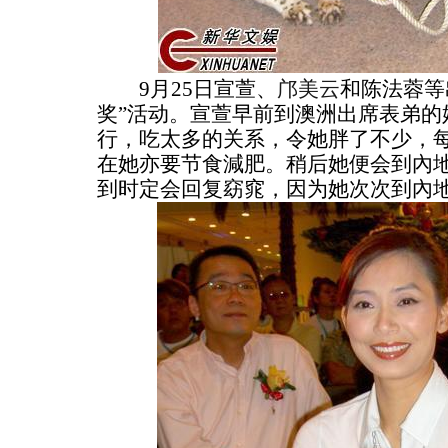
9月25日宣萱、
邝美云
和陈法蓉等
奖”活动。宣萱早前到澳洲出席表弟的
行，吃太多的关系，令她胖了不少，
在她亦要节食減肥。稍后她便会到內地
到时定会回复窈窕，因为她次次到內