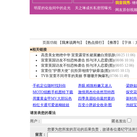
·
我音我秀
-
锵
明星的化妆间中的走光
关之琳成长私密照曝光
·
网友原创视
页面功能 【
我来说两句
】【
热点排行
】【
推荐
】【字体：
■
相关链接
高贵美女艳绝中华 宣萱露背长裙展嫩白滑肌肤
(08/25 11:06)
宣萱英国访友不怕恐怖袭击 拒与洋人恋爱(图)
(08/06 10:16)
宣萱英国访友不怕恐怖袭击 拒与洋人恋爱(图)
(08/05 12:06)
宣萱任“护唇大使” 抗拒异地情宁缺毋滥(图)
(08/05 10:13)
TVB
:
宣萱不同寻常的美丽
李珊珊开胸爆乳
(07/06 11:49)
请发表您的看法
用户：
匿名发出
您要为您所发的言论的后果负责，故请各位遵纪守法并
留言：