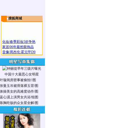
搜狐商城
化妆
|
春季彩妆5折争艳
家居
|
06年最抢眼饰品
音像
|
周杰伦:霍元甲D9
中国十大最恶心女明星
叶璇闺房密事被偷拍!/图
张曼玉吊裙滑落裸玉背/图
体操美女的高难度动作/图
蓝心湄上演男女共浴/组图
靠胸吃饭的众女星全解/图