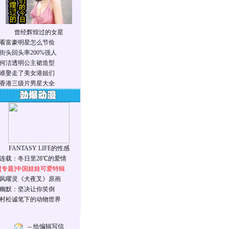
曾经辉煌过的女星
看富豪明星怎么节俭
街头回头率200%强人
何洁透明公主裙造型
谁娶走了美女港姐们
香港三级片男星大全
FANTASY LIFE的性感
连载：冬日里28℃的爱情
[专题]
中国娃娃可爱特辑
风曜灵《犬夜叉》原画
幽默：坚决让你笑倒
村松诚笔下的动物世界
-- 给编辑写信