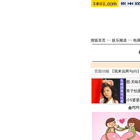
搜狐首页
>>
娱乐频道
>>
电视
页面功能 【
我来说两句(
0
)
】
图:关
章子怡愿
小S婆
金巧巧