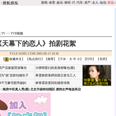
新闻
-
体育
-
娱乐
-
财经
-
IT
-
汽车
-
房产
-
女人
-
短信
-
彩信
-
 TV
>>
TVB视频
《天幕下的恋人》拍剧花絮
YULE.SOHU.COM 2005-09-15 18:36
 【
收藏本文
】 【
热点排行
】【
推荐
】【字体：
大
中
小
】【
打印
】 【
关闭
】
咏荷产后家庭照首曝光
大牌明星们的卖身契曝光(图)
为"他"息影结婚生子
蒋雯丽曾落榜张国立曾当工人
婆4千万豪宅慰劳媳妇
林青霞首度回应婚变传闻
：闺房中听真人秀(图)
北京升级特别唱区 搜狗女声海选再启