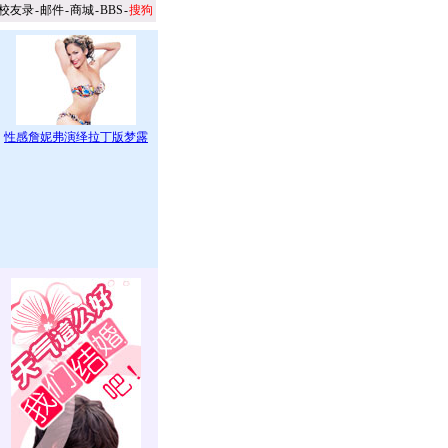
校友录
-
邮件
-
商城
-
BBS
-
搜狗