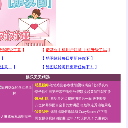
娱乐天天精选
·
明星新闻
-
笔笔暗指春春壮阳
|
梁咏琪自剖分手真相
·
章子怡中田英寿亲密看秀
|
张靓颖提起黄健翔就变脸
·
娱乐社区
-
看明星牙齿揭露明星另一面
夫妻吵架
·
八位保养得面目全非的女明星
张靓颖走秀输给周迅
·
我音我秀
-
锵锵揭露假币骗局
CrazySoccer 卢正雨
关之琳成长私密照曝光
·
网友原创视频四部曲
过年了您该休息了
九曲黄河