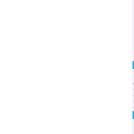
·
·
·
·
·