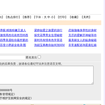
句
】【
热点排行
】【
推荐
】【字体：
大
中
小
】【
打印
】 【
收藏
】 【
关闭
】
匿名发出
论的后果负责，故请各位遵纪守法并注意语言文明。
000008号
务管理规定》
关于维护互联网安全的规定》