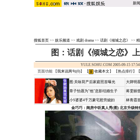
新
搜狐首页
>>
娱乐频道
>>
戏剧 drama
>>
话剧《倾城之恋》
>>
精
图：话剧《倾城之恋》上
YULE.SOHU.COM 2005-09-15 1
页面功能 【
我来说两句(
0
)
】 【
收藏本文
】 【
热点排行
】
图:关咏荷产后家庭照首曝光
大牌明星
章子怡愿为"他"息影结婚生子
蒋雯丽
小S婆婆4千万豪宅慰劳媳妇
林青霞
金巧巧：闺房中听真人秀(图)
北京升级特