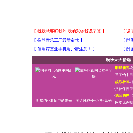
娱乐天天精选
·
明星新闻
-
·
章子怡中田
·
娱乐社区
-
·
八位保养得
·
我音我秀
-
明星的化妆间中的走光
关之琳成长私密照曝光
·
网友原创视