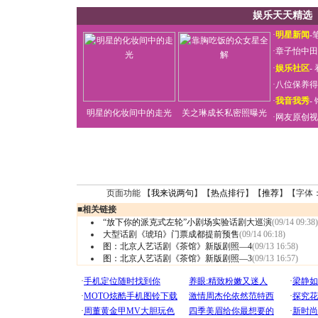
娱乐天天精选
·
明星新闻
-
·
章子怡中田
·
娱乐社区
-
·
八位保养得
·
我音我秀
-
明星的化妆间中的走光
关之琳成长私密照曝光
·
网友原创视
页面功能 【
我来说两句
】【
热点排行
】【
推荐
】【字体
■
相关链接
“放下你的派克式左轮”小剧场实验话剧大巡演
(09/14 09:38)
大型话剧《琥珀》门票成都提前预售
(09/14 06:18)
图：北京人艺话剧《茶馆》新版剧照—4
(09/13 16:58)
图：北京人艺话剧《茶馆》新版剧照—3
(09/13 16:57)