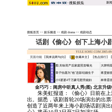
新
搜狐首页
>>
娱乐频道
>>
戏剧 drama
>>
戏剧动态
话剧《偷心》创下上海小
YULE.SOHU.COM 2005-09
页面功能 【
我来说两句(
0
)
】 【
收藏本文
】 【
热点排行
】
图:关咏荷产后家庭照首曝光
大牌明星
章子怡愿为"他"息影结婚生子
蒋雯丽
小S婆婆4千万豪宅慰劳媳妇
林青霞
金巧巧：闺房中听真人秀(图)
北京升级
朱美虹报道：《偷心》日前在上
出。据悉，该剧首轮20场演出的出票
创造了近两年来上海小剧场话剧演出