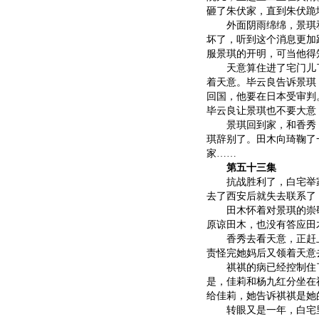
砸了朱伏家，直到朱伏跪
外面阴雨绵绵，景琪和
坏了，听到这个消息更加
服景琪的开明，可当他得
天意算住进了宅门儿了
着天意。毕云良告诉景琪
回国，他要在日本受审判
毕云良让景琪也不要大意
景琪回到家，和香秀，
琪辞别了。田木向琦鞠了
家……
第五十三集
抗战胜利了，白宅举家
去了西安后就失去联系了
田木怀着对景琪的崇敬
原谅田木，也没有答应田
香秀去看天意，正赶上
责怪完她妈后又领着天意
祺祺的病已经控制住了
是，佳莉和杨九红分坐在
给佳莉，她告诉祺祺是她
转眼又是一年，白宅里