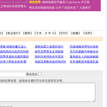
·
我音我秀
-
锵锵揭露假币骗局
CrazySoccer 卢正雨
关之琳成长私密照曝光
·
网友原创视频四部曲
过年了您该休息了
九曲黄河
句
】【
热点排行
】【
推荐
】【字体：
大
中
小
】【
打印
】 【
收藏
】 【
关闭
】
匿名发出
论的后果负责，故请各位遵纪守法并注意语言文明。