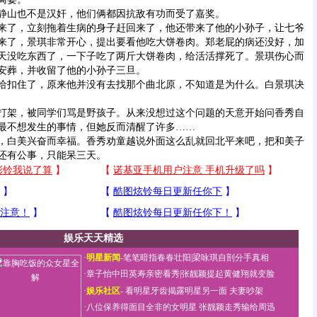
山也不是汉奸，他们俩都因抗敌有功而受了嘉奖。
了，立刻拖着生病的身子赶回来了，他还带来了他的小孙子，让七爷
来了，景琪非常开心，提出要看他吃大饼卷肉。郑老屁的病还没好，加
天没吃东西了，一下子吃了两斤大饼卷肉，给活活撑死了。景琪伤心而
安葬，并收留了他的小孙子三旦。
扣住了，原来他并没有去找那个曲北原，不知道是为什么。白景琪决
架，被同学们骂是野孩子。从来没想过这个问题的天意开始问香秀自
最不想发生的事情，但她反而清醒了许多……
白美兴奋而幸福。香秀劝童越说外面这么乱就回北平来吧，把和美子
还有公事，只能呆三天。
娱乐天天精选
·
明星新闻
-
笔笔暗指春春壮阳
|
梁咏琪自剖分手真相
·
章子怡中田英寿亲密看秀
|
张靓颖提起黄健翔就变脸
·
娱乐社区
-
看明星牙齿揭露明星另一面
夫妻吵架
·
八位保养得面目全非的女明星
张靓颖走秀输给周迅