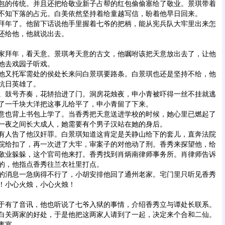
包的传统。并且还把给敬业新子占帮的红包偷偷塞给了敬业。景琪带着
不知下落的占元。白美依然坚持着给童越写信，盼着他早日回来。
年了。他留下话说他手里握着七爷的把柄，能从宪兵队大牢里出来怎
还给他，他就说出去。
拜年，看天意。景琪考天意的古文，他嘱咐该把天意放出去了，让他
他去戏园子听戏。
又托军需处的侯处长来问白景琪要路条。白景琪也还是坚持不给，他
抗日英雄了。
鼓号齐奏，花轿抬进了门。洞房花烛夜，申小青被吓得一丝不挂就逃
了一千块大洋把这事儿给平了，申小青留了下来。
也背上书包上学了。当香秀把天意送进学校的时候，她心里已燃起了
一夜之间长大成人，她需要有个男子汉站在她的身后。
人告了他汉奸罪。白景琪知道这肯定是关静山给下的套儿，直奔法院
院给扣了，再一次进了大牢，审案子的对他动了刑。香秀来探望他，给
敬业躲躲，这个官司他来打。香秀找到肖炳南律师事务所。肖律师告诉
的，他指点香秀往兰衣社里打点。
消息一急病得不行了，小胡安排他回了通州老家。宅门里只听见香秀
！小心火烛，小心火烛！
有了音讯，他也听说了七爷入狱的事情，介绍香秀立与谭处长联系。
白关两家的好处，于是他把这两家人请到了一起，决定来个合和二仙。
离宴。