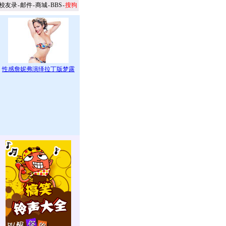
校友录
-
邮件
-
商城
-
BBS
-
搜狗