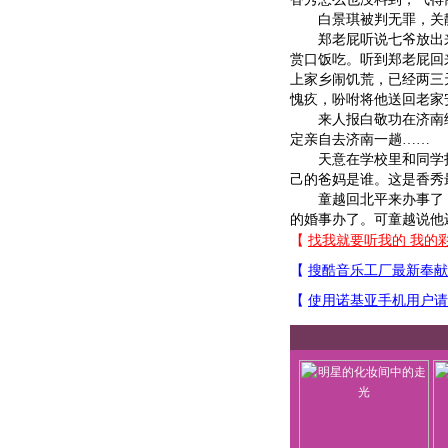
白景琪被判无罪，关静
郑老屁听说七爷放出来
赏口饭吃。听到郑老屁回
上家乡闹饥荒，已经两三
愧疚，吩咐将他送回老家
来人报白敬功在济南给
定亲自去济南一趟……
天意在学校里和同学打
己的爸妈是谁。这是香秀
童越回北平来办事了，
的婚事办了。可童越说他