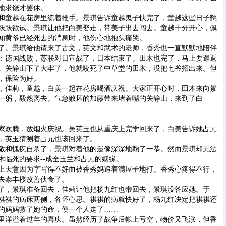
地求饶才罢休。
童越在花房里练着推手。景琪告诉童越鬼子快完了，童越这些日子憋
跃跃欲试。景琪让他把白美娶走，带美子出去闯去。童越十分开心，佩
知黄爷已经死去的消息时，他伤心地抱头痛哭。
。景琪给他请来了古文，英文和武术的老师，香秀也一直默默地陪伴
：德国战败，苏联对日宣战了，日本结束了。田木也完了，马上要遣返
。关静山下了大牢了，他就咬死了中草堂的田木，没把七爷招出来。但
，保险为好。
佳莉，童越，白美一起在花房喝酒庆祝。大家正开心时，田木来向景
一躬，毅然离去。气急败坏的加藤带来堵着嘴的关静山，来到了白
欢腾，放烟火庆祝。吴英玉也从重庆上完学回来了，白美告诉她占元
，英玉猜测着占元也该回来了。
和愧疚自杀了，景琪对着他的遗像深深地鞠了一恭。然而景琪却无法
木临死的要求--成全玉兰和占元的姻缘。
天意因为字写得不好而被香秀妈追着满屋子地打。香秀心疼得不行，
去泰丰楼改善伙食了。
，景琪准备回去，佳莉让他把杨九红也带回去，景琪没答应她。于
祺祺的病床两侧，各怀心思。祺祺的病就快好了，杨九红决定把祺祺还
的妈妈救了她的命，便一个人走了……
洋溢着过年的喜庆。虽然经历了战争后帐上亏空，物价又飞涨，但香