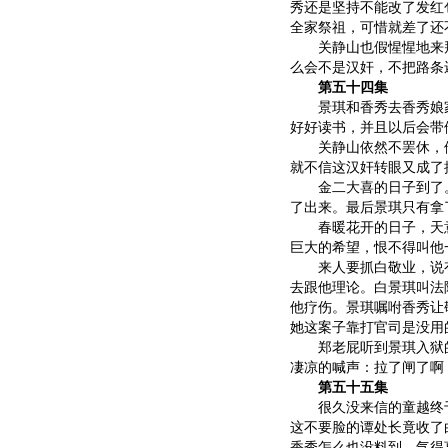
秀还是坚持不能改了发红
全家祭祖，可惜就差了还
关静山也假惺惺地来拜
么会不是汉奸，不把路条
第五十四集
景琪和香秀去香秀娘家
好好读书，并且以后会带
关静山依然不罢休，他
就不信这汉奸转眼又成了
金二大喜的日子到了。
了出来。最后景琪只有拿
春暖花开的日子，天意
巨大的希望，恨不得叫他
来人要抓白敬业，说有
去跟他理论。白景琪叫法
他疗伤。景琪嘱咐香秀让
她这案子靠打官司是没用
郑老屁听到景琪入狱的
凄凉的喊声：拉了闸了啊
第五十五集
很久没来信的童越终于
这不要脸的谭处长竟收了
香秀怎么也没料到，气得