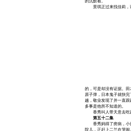
的沉默着。
景琪正过来找佳莉，说
的，可是却没有证据。田
原子弹，日本鬼子就快完
越，敬业发现了并一直跟
多事是他所不知道的。
香秀叫人带天意去吃西
第五十二集
香秀妈得了痨病，小孩
院儿，正赶上二兰在哭闹