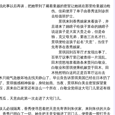
此事以后再谈，把她带到了藏着童越的密室让她就在那里给童越治枪
伤。
佳莉便开了单子由香秀送到诊所
去给值班护士。
景琪来到香秀娘家来看孩子，并
且请来了姚瞎子给孩子算命的姚瞎子
说这孩子是大富大贵之命，但是命
独，克父母兄弟，要改三次名才行。
景琪便给这孩子起名“天意”，当侄子
先寄养在香秀娘家。
景琪回到百草厅才发现出事了。
百草厅议事厅里已被查得一片混乱。
田木愤怒地拿着路条来责问白敬业。
白敬业和景琪便乘机嫁货于田木。田
木恍然明白这药正是百草厅运出去
木只能气急败坏地去找关静山了。毕云良告诉景琪美国已经在日本扔了
了。景琪顿感精神振奋，身轻如燕。当夜，景琪和白美去密室探望童
踪，原来自己家里还有这么一个所在，白敬业觉得这大宅门儿里还有很
瓜，天意由此第一次走进了大宅门儿。
儿必须隔离，香秀便寻思着把天意先寄养到朱伏家。来到朱伏的大杂
。香秀已明白了一切。她先把天意安顿进了宅门儿，便带着一帮打手去