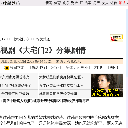
新闻
-
体育
-
娱乐
-
财经
-
IT
-
汽车
-
房产
-
女人
-
短信
-
彩信
-
 TV
>>
《大宅门2》
>>
相关报道
视剧《大宅门2》分集剧情
ULE.SOHU.COM 2005-09-14 18:21 来源：
搜狐娱乐
 【
收藏本文
】 【
热点排行
】【
推荐
】【字体：
大
中
小
】【
打印
】 【
关闭
】
咏荷产后家庭照首曝光
大牌明星们的卖身契曝光(图)
为"他"息影结婚生子
蒋雯丽曾落榜张国立曾当工人
婆4千万豪宅慰劳媳妇
林青霞首度回应婚变传闻
：闺房中听真人秀(图)
北京升级特别唱区 搜狗女声海选再启
佳莉想要回女儿的希望越来越渺茫。佳莉再次来到白宅和杨九红交
没心思和佳莉斗气了，只是祺祺中毒太深，她也无法化解了。两人无奈