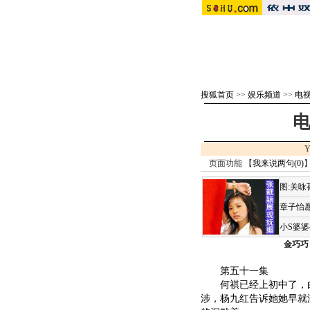
搜狐首页
>>
娱乐频道
>>
电视
电
Y
页面功能 【
我来说两句(
0
)
】
图:关
章子怡愿
小S婆
金巧巧
第五十一集
何祺已经上初中了，白
涉，杨九红告诉她她早就