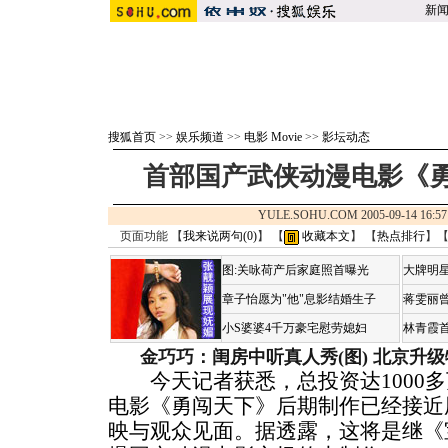
新
搜狐首页
>>
娱乐频道
>>
电影 Movie
>>
影坛动态
首部国产武侠动漫电影《
YULE.SOHU.COM 2005-09-14 1
页面功能 【
我来说两句(
0
)
】 【
收藏本文
】 【
热点排行
】
图:关咏荷产后家庭照首曝光
大牌明星
章子怡愿为"他"息影结婚生子
蒋雯丽
小S婆婆4千万豪宅慰劳媳妇
林青霞
金巧巧：闺房中听真人秀(图)
北京升级
今天记者获悉，总投资达1000多
电影《勇闯天下》后期制作已经接近
映与观众见面。据透露，这将是继《