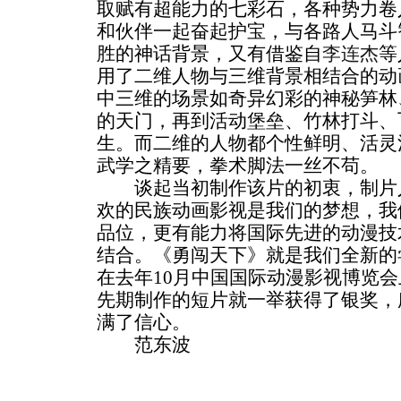
取赋有超能力的七彩石，各种势力卷
和伙伴一起奋起护宝，与各路人马斗
胜的神话背景，又有借鉴自
李连杰
等
用了二维人物与三维背景相结合的动
中三维的场景如奇异幻彩的神秘笋林
的天门，再到活动堡垒、竹林打斗、
生。而二维的人物都个性鲜明、活灵
武学之精要，拳术脚法一丝不苟。
谈起当初制作该片的初衷，制片人
欢的民族动画影视是我们的梦想，我
品位，更有能力将国际先进的动漫技
结合。《勇闯天下》就是我们全新的
在去年10月中国国际动漫影视博览
先期制作的短片就一举获得了银奖，
满了信心。
范东波