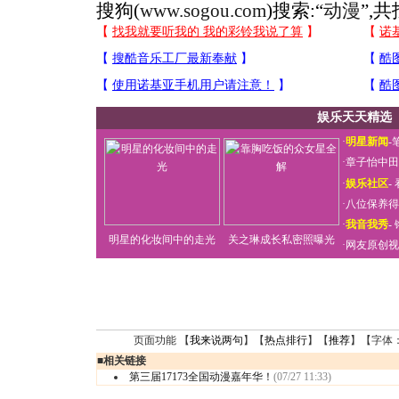
搜狗(
www.sogou.com
)搜索:“
动漫
”,
娱乐天天精选
·
明星新闻
-
·
章子怡中田
·
娱乐社区
-
·
八位保养得
·
我音我秀
-
明星的化妆间中的走光
关之琳成长私密照曝光
·
网友原创视
页面功能 【
我来说两句
】【
热点排行
】【
推荐
】【字体
■
相关链接
第三届17173全国动漫嘉年华！
(07/27 11:33)